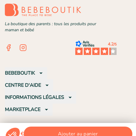
La boutique des parents : tous les produits pour
maman et bébé
4.2
/5
Facebook
Instagram
BEBEBOUTIK
CENTRE D'AIDE
INFORMATIONS LÉGALES
MARKETPLACE
©
2026
Bebeboutik
-
Nos produits
-
Nos catégories
-
Plan de site
-
Nos
marques
11,99 €
Ajouter au panier