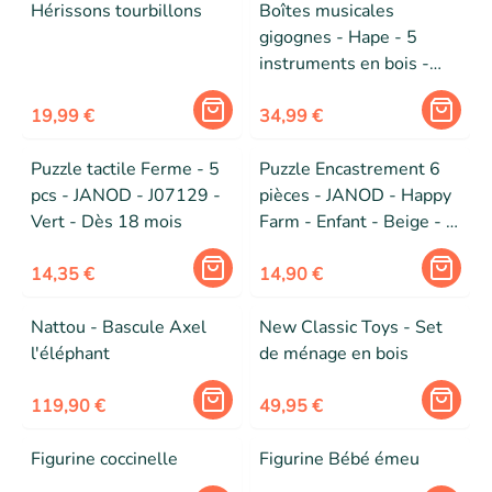
Hérissons tourbillons
Boîtes musicales
gigognes - Hape - 5
instruments en bois -
Pour enfants dès 18
19,99 €
mois
34,99 €
Puzzle tactile Ferme - 5
Puzzle Encastrement 6
pcs - JANOD - J07129 -
pièces - JANOD - Happy
Vert - Dès 18 mois
Farm - Enfant - Beige - A
partir de 18 mois
14,35 €
14,90 €
Nattou - Bascule Axel
New Classic Toys - Set
l'éléphant
de ménage en bois
119,90 €
49,95 €
Figurine coccinelle
Figurine Bébé émeu