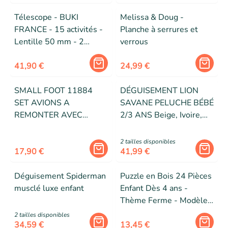
Télescope - BUKI
Melissa & Doug -
FRANCE - 15 activités -
Planche à serrures et
Lentille 50 mm - 2
verrous
oculaires
interchangeables -
41,90 €
24,99 €
Trépied métal 89 cm
SMALL FOOT 11884
DÉGUISEMENT LION
SET AVIONS A
SAVANE PELUCHE BÉBÉ
REMONTER AVEC
2/3 ANS Beige, Ivoire,
TROIS GRANDS
Crème, Écru, Naturel,
AVIONS, EN BO
Taupe
2
taille
s
disponibles
17,90 €
41,99 €
Déguisement Spiderman
Puzzle en Bois 24 Pièces
musclé luxe enfant
Enfant Dès 4 ans -
Thème Ferme - Modèle
inclus + Jeu des 5 Erreurs
2
taille
s
disponibles
34,59 €
sur le Plateau
13,45 €