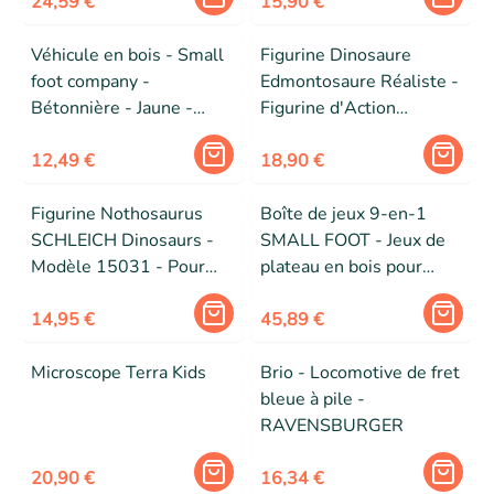
24,59 €
- Dès 9 ans
15,90 €
Véhicule en bois - Small
Figurine Dinosaure
foot company -
Edmontosaure Réaliste -
Bétonnière - Jaune -
Figurine d'Action
100% FSC - Pour
Dinosaure à la Mâchoire
enfants à partir de 12
12,49 €
Mobile - Créature
18,90 €
mois
Préhistorique - Jouet
Figurine Nothosaurus
Boîte de jeux 9-en-1
SCHLEICH Dinosaurs -
SMALL FOOT - Jeux de
Modèle 15031 - Pour
plateau en bois pour
enfants à partir de 4 ans
enfants et adultes
14,95 €
45,89 €
Microscope Terra Kids
Brio - Locomotive de fret
bleue à pile -
RAVENSBURGER
20,90 €
16,34 €