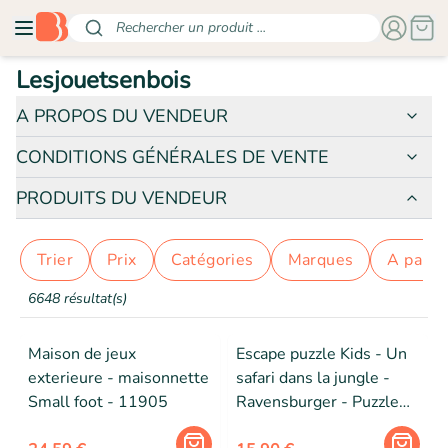
Rechercher un produit ...
Lesjouetsenbois
A PROPOS DU VENDEUR
CONDITIONS GÉNÉRALES DE VENTE
PRODUITS DU VENDEUR
Trier
prix
catégories
marques
a parti
6648 résultat(s)
Maison de jeux
Escape puzzle Kids - Un
exterieure - maisonnette
safari dans la jungle -
Small foot - 11905
Ravensburger - Puzzle
Escape Game 368 pièces