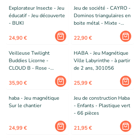
Explorateur Insecte - Jeu
Jeu de société - CAYRO -
éducatif - Jeu découverte
Dominos triangulaires en
- BUKI
boite métal - Mixte -
Beige - A partir de 3 ans
24,90 €
22,90 €
Veilleuse Twilight
HABA - Jeu Magnétique
Buddies Licorne -
Ville Labyrinthe - à partir
CLOUD B - Rose -
de 2 ans, 301056
Projette un ciel étoilé -
Dès la naissance
35,90 €
25,99 €
haba - Jeu magnétique
Jeu de construction Haba
Sur le chantier
- Enfants - Plastique vert
- 66 pièces
24,99 €
21,95 €