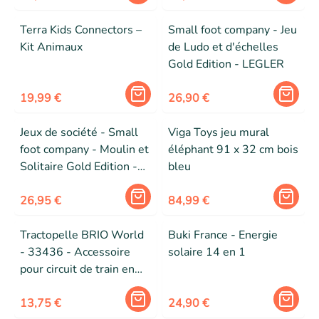
Terra Kids Connectors –
Small foot company - Jeu
Kit Animaux
de Ludo et d'échelles
Gold Edition - LEGLER
19,99 €
26,90 €
Jeux de société - Small
Viga Toys jeu mural
foot company - Moulin et
éléphant 91 x 32 cm bois
Solitaire Gold Edition -
bleu
Bois naturel - 2 en 1 -
Mixte
26,95 €
84,99 €
Tractopelle BRIO World
Buki France - Energie
- 33436 - Accessoire
solaire 14 en 1
pour circuit de train en
bois - Connexions
aimantées - dès 3 ans
13,75 €
24,90 €