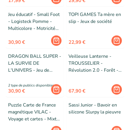
17,99 €
29,90 €
Jeu éducatif - Small Foot
TOPI GAMES Ta mère en
- Logisteck Pomme -
slip - Jeux de société
Multicolore - Motricité
fine - 3 ans et plus
30,90 €
22,99 €
DRAGON BALL SUPER -
Veilleuse Lanterne -
LA SURVIE DE
TROUSSELIER -
L'UNIVERS - Jeu de
Révolution 2.0 - Forêt -
société - TOPI GAMES -
Bleu - Pile
2 à 6 joueurs - Dès 7 ans
2
type de public
s
disponibles
30,90 €
67,90 €
Puzzle Carte de France
Sassi Junior - Bavoir en
magnétique VILAC -
silicone Slurpy la pieuvre
Voyage et cartes - Mixte
- 5 ans et plus - Moins