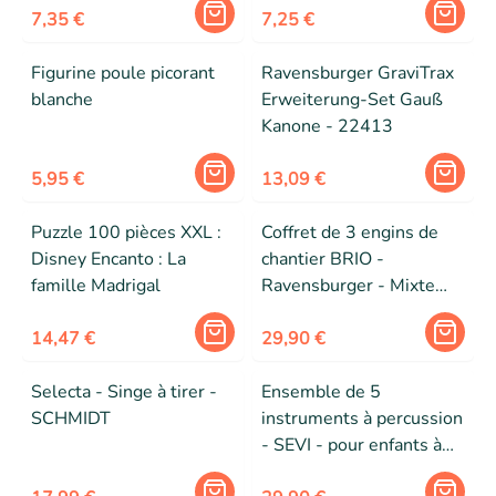
7,35 €
7,25 €
Figurine poule picorant
Ravensburger GraviTrax
blanche
Erweiterung-Set Gauß
Kanone - 22413
5,95 €
13,09 €
Puzzle 100 pièces XXL :
Coffret de 3 engins de
Disney Encanto : La
chantier BRIO -
famille Madrigal
Ravensburger - Mixte
dès 3 ans
14,47 €
29,90 €
Selecta - Singe à tirer -
Ensemble de 5
SCHMIDT
instruments à percussion
- SEVI - pour enfants à
partir de 2 ans