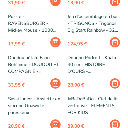
de 100 pièces
31,90 €
13,90 €
Puzzle -
Jeu d'assemblage en bois
RAVENSBURGER -
- TRIGONOS - Trigonos
Mickey Mouse - 1000
Big Start Rainbow - 32
pièces - Multicolore -
pièces - tissu coton bio
Format standard pour
17,99 €
arc-en-ciel - 90x300 cm
124,95 €
encadrement
Doudou pétale Faon
Doudou Podcoll - Koala
Boh'aime - DOUDOU ET
40 cm - HISTOIRE
COMPAGNIE -
D'OURS -
PELUCHES/Doudous -
PELUCHES/Doudous -
Rose - 100 % polyester
33,95 €
Gris - Polyester
28,90 €
Sassi Junior - Assiette en
JaBaDaBaDo - Ciel de lit
silicone Gnawy le
vert olive - ELEMENTS
paresseux
FOR KIDS
20,90 €
89,00 €