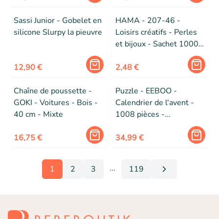
Sassi Junior - Gobelet en
HAMA - 207-46 -
silicone Slurpy la pieuvre
Loisirs créatifs - Perles
et bijoux - Sachet 1000
perles bleu pastel
12,90 €
2,48 €
Chaîne de poussette -
Puzzle - EEBOO -
GOKI - Voitures - Bois -
Calendrier de l'avent -
40 cm - Mixte
1008 pièces -
Multicolore - Pour
16,75 €
enfants à partir de 8 ans
34,99 €
...
1
2
3
119
More pages