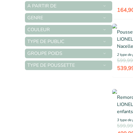
A PARTIR DE
164,9
GENRE
COULEUR
Pousse
LIONEL
TYPE DE PUBLIC
Nacelle
GROUPE POIDS
Sac à l
2
type de 
pluie -
599,99
TYPE DE POUSSETTE
Jusqu'à
539,9
Remorq
LIONEL
enfants
tout ter
3
type de 
Amorti
599,99