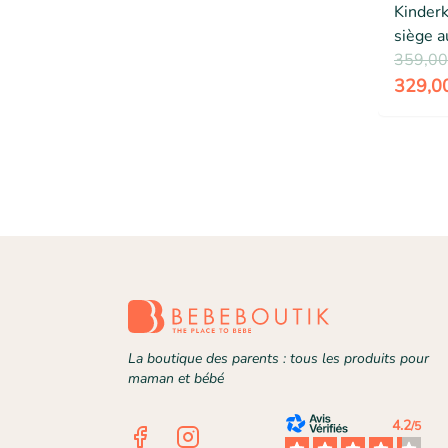
Kinder
siège a
nacelle
359,00
siège r
329,0
autopor
La boutique des parents : tous les produits pour
maman et bébé
4.2
/5
Facebook
Instagram