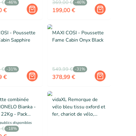
 €
Canne rouge
369,00 €
-
46
%
-
46
%
0 €
199,00 €
OSI - Poussette
MAXI COSI - Poussette
abin Sapphire
Fame Cabin Onyx Black
 €
549,99 €
-
31
%
-
31
%
9 €
378,99 €
tte combinée
vidaXL Remorque de
IONELO Bianka -
vélo bleu tissu oxford et
 22Kg - Pack
fer, chariot de vélo,
te, Nacelle,
chariot de vélo,
 public
s
disponibles
uto, Base
 €
remorque de vélo pour
-
18
%