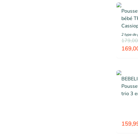
Pousset
bébé T
Cassiop
2
type de 
179,00
169,0
BEBELI
Pousse
trio 3 
0+ CAV
dès la 
jusqu’à
159,9