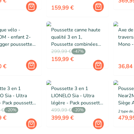
ris
jusqu’à 22kg - gris
ISOFIX,
9 €
369,9
accesso
159,99 €
ue vélo -
Poussette canne haute
Axe de
 - enfant 2-
qualité 3 en 1,
travers
gger poussette 2
Poussette combinées
Mono - 
réflecteurs
bebe - Magic ZC -
299,99 €
12x1,
-
47
%
 - acier - rouge
Sièges auto, nacelle,
159,99 €
Acec grand panier, V9
0 €
36,84
Blanc
tte 3 en 1
Poussette 3 en 1
Pousse
 Sia - Ultra
LIONELO Sia - Ultra
Near2M
- Pack poussette
légère - Pack poussette
Siège A
le - Siège auto -
 €
- Nacelle - Siège auto -
499,99 €
Réglabl
-
20
%
-
20
%
2
type de
ge pluie -
Habillage pluie -
9 €
399,99 €
479,9
uaire - Beige
Moustiquaire - Noir