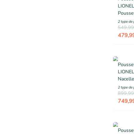
LIONEL
Pousset
Sac - H
2
type de 
Accesso
549,99
roues -
479,9
Pousse
LIONEL
Nacelle
châssis
2
type de 
Accesso
899,99
22 kg -
749,9
Pousse