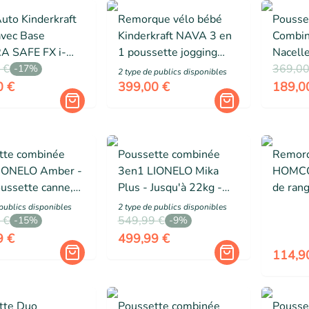
uto Kinderkraft
Remorque vélo bébé
Pousse
avec Base
Kinderkraft NAVA 3 en
Combin
 SAFE FX i-
1 poussette jogging
Nacelle
OFIX Léger 3,2
 €
pliable 2 enfants tout-
Haute 
369,00
-
17
%
2
type de public
s
disponibles
 + Organisateur
terrain Bleu
increva
0 €
399,00 €
189,0
ure
et or.
tte combinée
Poussette combinée
Remorq
IONELO Amber -
3en1 LIONELO Mika
HOMCOM
ussette canne,
Plus - Jusqu'à 22kg -
de ran
, Sac et
Pack poussette Trio,
et plia
public
s
disponibles
2
type de public
s
disponibles
ires - Grand
 €
Nacelle, Siege auto et
549,99 €
charge 
-
15
%
-
9
%
nflables -
accessoires - Vert
noir
9 €
499,99 €
114,9
tte Duo
Poussette combinée
Pousse