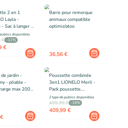
tte 2 en 1
Barre pour remorque
O Layla -
animaux compatible
 - Sac à langer -
optimiz/atoo
ge pluie -
 public
s
disponibles
ires - Jusqu'à
 €
-
11
%
Gris
9 €
36,56 €
 de jardin -
Poussette combinée
y - pliable -
3en1 LIONELO Meril -
harge max 200
Pack poussette,
ux étages - avec
Nacelle, Siege auto, sac
2
type de public
s
disponibles
 terrain - pour
et accessoires - Gris
499,99 €
-
18
%
ur - noir
409,99 €
 €