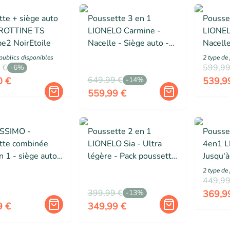
te + siège auto
Poussette 3 en 1
Pousse
ROTTINE TS
LIONELO Carmine -
LIONEL
e2 NoirEtoile
Nacelle - Siège auto -
Nacelle
Sac à langer - Habillage
Sac à l
public
s
disponibles
2
type de
 €
pluie - Accessoires -
pluie -
599,99
-
6
%
Jusqu'à 22kg - Gris
649,99 €
Jusqu'
0 €
-
14
%
539,9
559,99 €
SSIMO -
Poussette 2 en 1
Pousse
tte combinée
LIONELO Sia - Ultra
4en1 L
en 1 - siège auto
légère - Pack poussette
Jusqu'à
O – nacelle –
- Nacelle - Habillage
pousset
2
type de
naissance –
pluie - Moustiquaire -
Siège a
449,99
 22kg - noir
Couvre-jambes - Vert
399,99 €
ISOFIX,
-
13
%
369,9
accesso
9 €
349,99 €