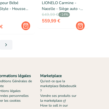
 pour Bébé
LIONELO Carmine -
tyle - Housse
Nacelle - Siège auto -
dy avec Sac de
Sac à langer - Habillage
649,99 €
-
14
%
rt - Vert Givré
pluie - Accessoires -
559,99 €
Jusqu'à 22kg - Chocolat
 €
ges
formations légales
Marketplace
ditions Générales de
Qu'est-ce que la
nte
marketplace Bebeboutik
tions légales
?
nées personnelles
Vendre ses produits sur
er les cookies
la marketplace
How to sell in our