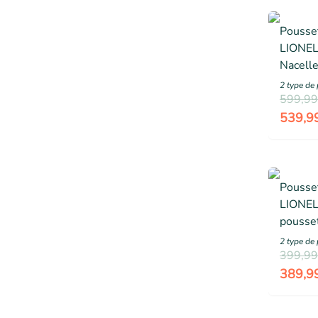
Pousse
LIONEL
Nacelle
Sac à l
2
type de 
pluie -
599,99
Jusqu'à
539,9
Pousse
LIONEL
pousset
Nacelle
2
type de 
et acce
399,99
389,9