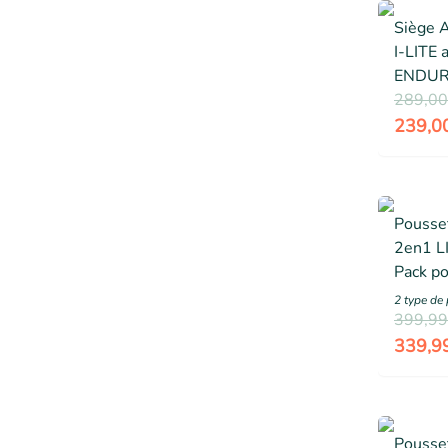
Siège A
I-LITE 
ENDURA
Size IS
289,00
kg Noir
239,0
de voit
Pousse
2en1 L
Pack po
Nacelle
2
type de 
accesso
399,99
rous go
339,9
Argent
Pousse