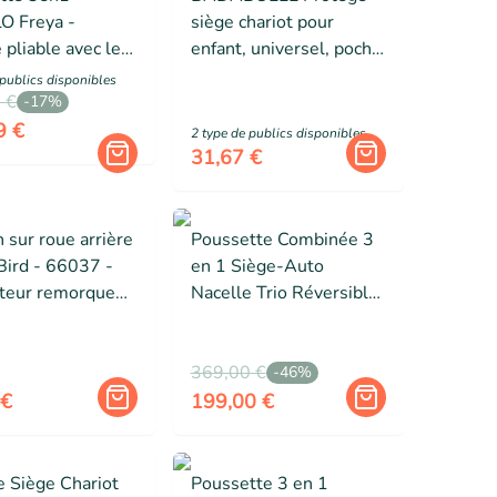
O Freya -
siège chariot pour
 pliable avec le
enfant, universel, poche
 - Siège auto -
de rangement et jouet
 public
s
disponibles
ires - Jusqu'à
 €
sensoriel intégrés
-
17
%
 Chocolat
9 €
2
type de public
s
disponibles
31,67 €
n sur roue arrière
Poussette Combinée 3
Bird - 66037 -
en 1 Siège-Auto
teur remorque
Nacelle Trio Réversible
 - 13,5 mm - 130
Réglable Haute Qualité
Roues increvables.gris
369,00 €
-
46
%
 €
199,00 €
e Siège Chariot
Poussette 3 en 1