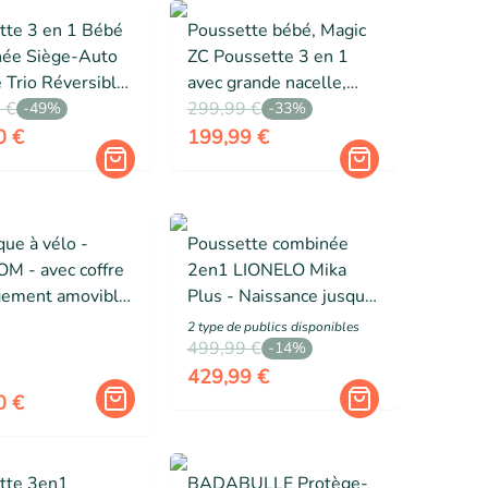
tte 3 en 1 Bébé
Poussette bébé, Magic
ée Siège-Auto
ZC Poussette 3 en 1
 Trio Réversible
avec grande nacelle,
Qualité Roues
 €
poussette trio, pliable
299,99 €
-
49
%
-
33
%
bles Canne.noir
un clic, cadre en alliage
0 €
199,99 €
d'aluminium, Kaki
ue à vélo -
Poussette combinée
 - avec coffre
2en1 LIONELO Mika
gement amovible
Plus - Naissance jusqu'à
ble de 65L -
22kg - Pack poussette
2
type de public
s
disponibles
max. de 40 kg -
Duo, Nacelle et
499,99 €
-
14
%
accessoires - Vert
429,99 €
0 €
tte 3en1
BADABULLE Protège-