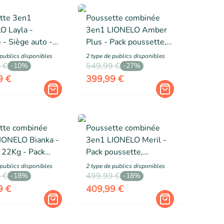
tte 3en1
Poussette combinée
O Layla -
3en1 LIONELO Amber
 - Siège auto -
Plus - Pack poussette,
anger - Habillage
Nacelle, Siege auto, sac
 public
s
disponibles
2
type de public
s
disponibles
 Accessoires -
 €
et accessoires - Vert
549,99 €
-
10
%
-
27
%
à 22kg - Orange
9 €
399,99 €
tte combinée
Poussette combinée
IONELO Bianka -
3en1 LIONELO Meril -
 22Kg - Pack
Pack poussette,
te, Nacelle,
Nacelle, Siege auto, sac
 public
s
disponibles
2
type de public
s
disponibles
uto, Base
 €
et accessoires - Beige
499,99 €
-
18
%
-
18
%
 sac et
9 €
409,99 €
ires - Gris