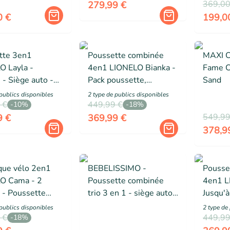
accessoires - Beige
369,00
279,99 €
0 €
199,0
tte 3en1
Poussette combinée
MAXI C
O Layla -
4en1 LIONELO Bianka -
Fame C
 - Siège auto -
Pack poussette,
Sand
anger - Habillage
Nacelle, Siège auto,
public
s
disponibles
2
type de public
s
disponibles
 Accessoires -
 €
Base ISOFIX, Sac et
449,99 €
-
10
%
-
18
%
 22kg - Noir
accessoires - Beige clair
549,99
9 €
369,99 €
378,9
ue vélo 2en1
BEBELISSIMO -
Pousse
O Cama - 2
Poussette combinée
4en1 L
 - Poussette
trio 3 en 1 - siège auto
Jusqu'à
rain -
0+ CAVO – nacelle –
pousset
public
s
disponibles
2
type de
ssement flexible
 €
dès la naissance –
Siège a
449,99
-
18
%