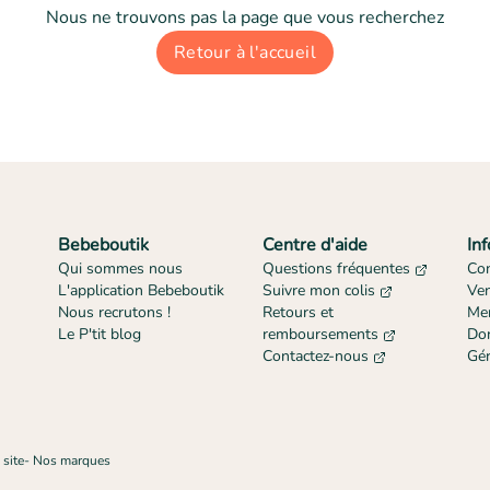
Nous ne trouvons pas la page que vous recherchez
Retour à l'accueil
Bebeboutik
Centre d'aide
In
Qui sommes nous
Questions fréquentes
Con
L'application Bebeboutik
Suivre mon colis
Ve
Nous recrutons !
Retours et
Men
Le P'tit blog
remboursements
Don
Contactez-nous
Gér
 site
-
Nos marques