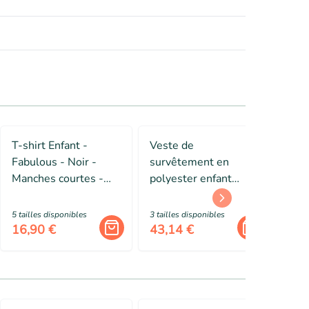
T-shirt Enfant -
Veste de
Pyj
Fabulous - Noir -
survêtement en
man
Manches courtes -
polyester enfant
velo
Col arrondi - Coton
Erima Liga Star -
noir/blanc
28,
5
taille
s
disponibles
3
taille
s
disponibles
16,90 €
43,14 €
13,