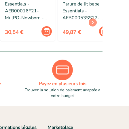
Essentials -
Parure de lit bebe
Ber
AEB00016F21-
Essentials -
ESS
MulPO-Newborn -
AEB00053SS22-
GAE
Amazon Disney |
BAMNA-One Size
Yla
Marvel | Star Wars |
Coto
30,54 €
49,87 €
41,
Princess Pantalons
mach
Bebe Garcon, Lot de
4
e
Payez en plusieurs fois
Trouvez la solution de paiement adaptée à
votre budget
formations légales
Marketplace