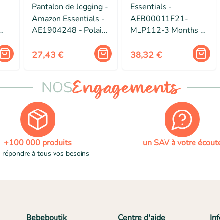
Pantalon de Jogging -
Essentials -
Amazon Essentials -
AEB00011F21-
AE1904248 - Polaire
MLP112-3 Months -
-
Double - Confort
Amazon Grenouillere
Optimal - Casual
avec Pieds en Coton
27,43 €
38,32 €
Mixte bebe, Lot de 2
NOS
Engagements
+100 000 produits
un SAV à votre écout
 répondre à tous vos besoins
Bebeboutik
Centre d'aide
In