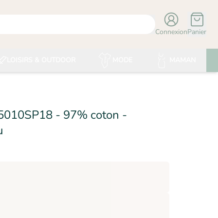
Connexion
Panier
LOISIRS & OUTDOOR
MODE
MAMAN
5010SP18 - 97% coton -
- ESSENTIALS
u