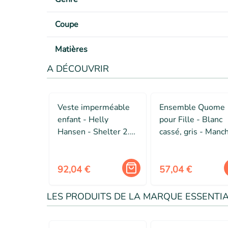
Coupe
Matières
A DÉCOUVRIR
Veste imperméable
Ensemble Quome
enfant - Helly
pour Fille - Blanc
Hansen - Shelter 2.0
cassé, gris - Manc
- Coupe-vent -
courtes - Multispo
Respirante - Bleu
Navy
92,04 €
57,04 €
LES PRODUITS DE LA MARQUE ESSENTI