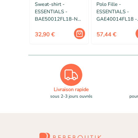
Sweat-shirt -
Polo Fille -
ESSENTIALS -
ESSENTIALS -
BAE50012FL18-NY-
GAE40014FL18 -
3T - Polaire - Garçon
Manches Longues 
- Manches longues
60% Coton - Bleu
32,90 €
57,44 €
Marine
Livraison rapide
sous 2-3 jours ouvrés
pour