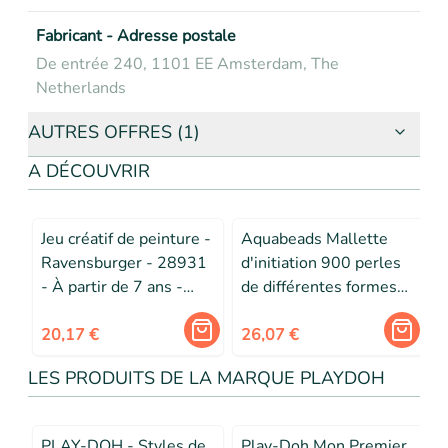
Fabricant - Adresse postale
De entrée 240, 1101 EE Amsterdam, The
Netherlands
AUTRES OFFRES (1)
A DÉCOUVRIR
Jeu créatif de peinture -
Aquabeads Mallette
Ravensburger - 28931
d'initiation 900 perles
- À partir de 7 ans -
de différentes formes
F
Multicolore - Inclus
et couleurs, perles qui
cadre
20,17 €
collent avec de l'eau,
26,07 €
Dès 4 ans
LES PRODUITS DE LA MARQUE PLAYDOH
PLAY-DOH - Styles de
Play-Doh Mon Premier