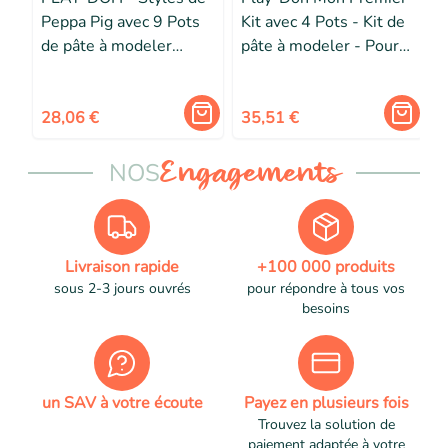
Peppa Pig avec 9 Pots
Kit avec 4 Pots - Kit de
de pâte à modeler
pâte à modeler - Pour
atoxique - 11
Enfant dès 3 ans
accessoires - jouet pour
enfants - dès 3 ans -
28,06 €
35,51 €
Les héros
NOS
Engagements
Livraison rapide
+100 000 produits
sous 2-3 jours ouvrés
pour répondre à tous vos
besoins
un SAV à votre écoute
Payez en plusieurs fois
Trouvez la solution de
paiement adaptée à votre