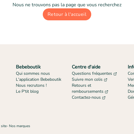
Nous ne trouvons pas la page que vous recherchez
Retour à l'accueil
Bebeboutik
Centre d'aide
In
Qui sommes nous
Questions fréquentes
Con
L'application Bebeboutik
Suivre mon colis
Ve
Nous recrutons !
Retours et
Men
Le P'tit blog
remboursements
Don
Contactez-nous
Gér
 site
-
Nos marques