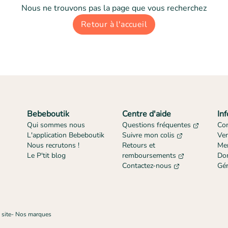
Nous ne trouvons pas la page que vous recherchez
Retour à l'accueil
Bebeboutik
Centre d'aide
In
Qui sommes nous
Questions fréquentes
Con
L'application Bebeboutik
Suivre mon colis
Ve
Nous recrutons !
Retours et
Men
Le P'tit blog
remboursements
Don
Contactez-nous
Gér
 site
-
Nos marques