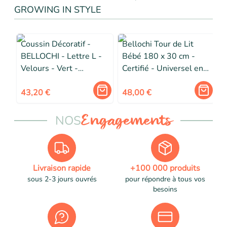
GROWING IN STYLE
Coussin Décoratif -
Bellochi Tour de Lit
BELLOCHI - Lettre L -
Bébé 180 x 30 cm -
Velours - Vert -
Certifié - Universel en
Hypoallergénique
Coton Souple pour un
43,20 €
Matelas 120 x 60 cm -
48,00 €
Trésor
NOS
Engagements
Livraison rapide
+100 000 produits
sous 2-3 jours ouvrés
pour répondre à tous vos
besoins