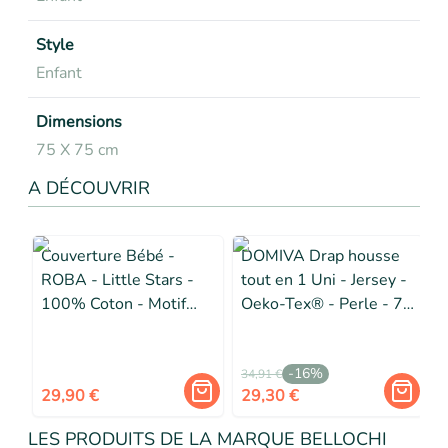
Style
Enfant
Dimensions
75 X 75 cm
A DÉCOUVRIR
Couverture Bébé -
DOMIVA Drap housse
ROBA - Little Stars -
tout en 1 Uni - Jersey -
100% Coton - Motif
Oeko-Tex® - Perle - 70
Étoiles - Gris Clair /
x 140 cm
d
Blanc
-
16
%
34,91 €
29,90 €
29,30 €
LES PRODUITS DE LA MARQUE BELLOCHI