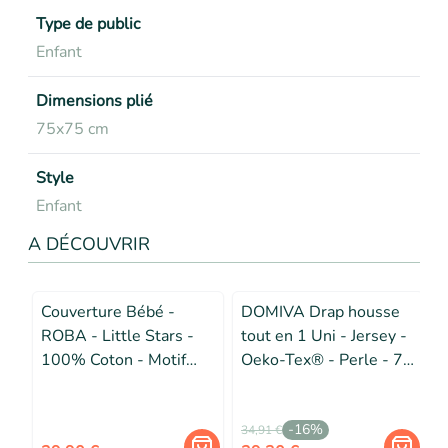
Type de public
Enfant
Dimensions plié
75x75 cm
Style
Enfant
A DÉCOUVRIR
Couverture Bébé -
DOMIVA Drap housse
ROBA - Little Stars -
tout en 1 Uni - Jersey -
100% Coton - Motif
Oeko-Tex® - Perle - 70
Étoiles - Gris Clair /
x 140 cm
d
Blanc
-
16
%
34,91 €