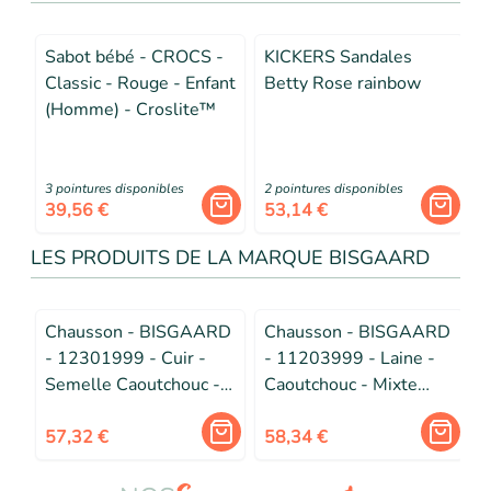
Sabot bébé - CROCS -
KICKERS Sandales
Classic - Rouge - Enfant
Betty Rose rainbow
(Homme) - Croslite™
3
pointure
s
disponibles
2
pointure
s
disponibles
5
39,56 €
53,14 €
LES PRODUITS DE LA MARQUE BISGAARD
Chausson - BISGAARD
Chausson - BISGAARD
- 12301999 - Cuir -
- 11203999 - Laine -
Semelle Caoutchouc -
Caoutchouc - Mixte
Mixte Bébé
Enfant
F
57,32 €
58,34 €