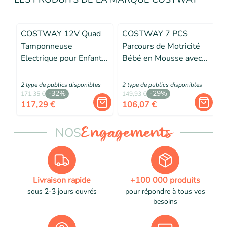
COSTWAY 12V Quad
COSTWAY 7 PCS
Tamponneuse
Parcours de Motricité
Electrique pour Enfants,
Bébé en Mousse avec
Connexion Sans Fi, LED,
Housse en PU, Bloc de
Musique, Rotation à
Constrcution pour Jeu
2
type de public
s
disponibles
2
type de public
s
disponibles
3
-
32
%
-
29
%
360°, 18+ Mois, Rose
pour Grimper Ramper
171,35 €
149,93 €
1
117,29 €
106,07 €
Bleu
NOS
Engagements
Livraison rapide
+100 000 produits
sous 2-3 jours ouvrés
pour répondre à tous vos
besoins