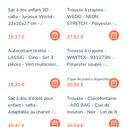
Sac à dos enfant 3D -
Trousse à crayons -
safta - Jurassic World -
WEDO - NEON
22x10x27 cm -
STRETCH - Polyester -
Adaptable au chariot -
Vert, Gris - Zippée
Nettoyage facile -
16,37 €
37,51 €
Confortable
Autocollant textile -
Trousse à crayons -
LÄSSIG - Dino - Set 3
WAYTEX - 931273N -
pièces - Vert multicolore
Polyester souple -
- Auto-adhésif
Fermeture zippée - Noir
uni
2
type de public
s
disponibles
18,31 €
20,50 €
Sac à dos d'école pour
Trousse - Clairefontaine
enfant - safta -
- AEG BAG - Cuir de
Adaptable au chariot -
mouton - Noir - Lot de 8
32x12x38 cm -
Rose/Turquoise -
40,47 €
30,54 €