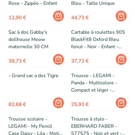
Rose - Zippée - Enfant
Bleu - Taille Unique
12,90 €
44,73 €
Sac à dos Gabby's
Cartable à roulettes 905
dollhouse Meow
BlackFit8 Oxford Bleu
maternelle 30 CM
foncé - Noir - Enfant -
Synthétique
39,73 €
37,72 €
- Grand sac a dos Tigre
Trousse - LEGAMI -
Panda - Multicolore -
Compact et léger -
Résistante
82,68 €
25,93 €
Trousse scolaire -
Trousse à stylo -
LEGAMI - My Pencil
EBERHARD FABER -
Case Daisy - Lila - Motif
577575 - Noir et vert -