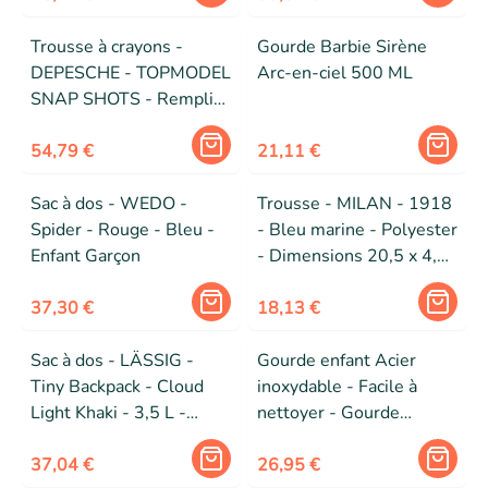
Polyester
Trousse à crayons -
Gourde Barbie Sirène
DEPESCHE - TOPMODEL
Arc-en-ciel 500 ML
SNAP SHOTS - Remplie
- 3 compartiments -
Multicolore
54,79 €
21,11 €
Sac à dos - WEDO -
Trousse - MILAN - 1918
Spider - Rouge - Bleu -
- Bleu marine - Polyester
Enfant Garçon
- Dimensions 20,5 x 4,5
x 5 cm
37,30 €
18,13 €
Sac à dos - LÄSSIG -
Gourde enfant Acier
Tiny Backpack - Cloud
inoxydable - Facile à
Light Khaki - 3,5 L -
nettoyer - Gourde
Hydrophobe & réflectant
réutilisable - Contenance
37,04 €
300ml - 17 cm x 6,5 cm
26,95 €