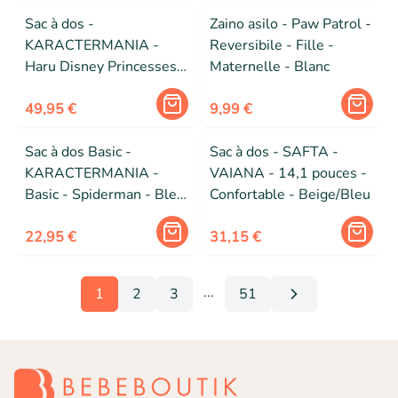
- Rose - Girafe
Sac à dos -
Zaino asilo - Paw Patrol -
KARACTERMANIA -
Reversibile - Fille -
Haru Disney Princesses
Maternelle - Blanc
Disney Dream - Rose - 2
compartiments - Enfant
49,95 €
9,99 €
Sac à dos Basic -
Sac à dos - SAFTA -
KARACTERMANIA -
VAIANA - 14,1 pouces -
Basic - Spiderman - Bleu
Confortable - Beige/Bleu
- Bretelles rembourrées
22,95 €
31,15 €
...
1
2
3
51
More pages