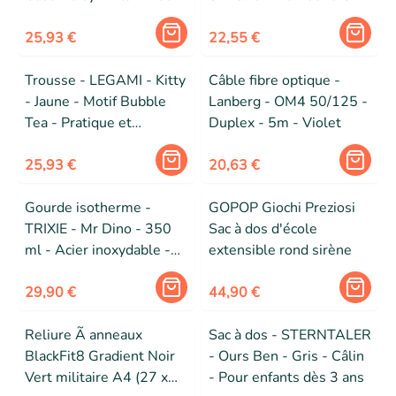
fleuri - Compacte et
Motif voiture de course -
résistante
25,93 €
Zippée
22,55 €
Trousse - LEGAMI - Kitty
Câble fibre optique -
- Jaune - Motif Bubble
Lanberg - OM4 50/125 -
Tea - Pratique et
Duplex - 5m - Violet
tendance
25,93 €
20,63 €
Gourde isotherme -
GOPOP Giochi Preziosi
TRIXIE - Mr Dino - 350
Sac à dos d'école
ml - Acier inoxydable -
extensible rond sirène
Enfant
29,90 €
44,90 €
Reliure Ã anneaux
Sac à dos - STERNTALER
BlackFit8 Gradient Noir
- Ours Ben - Gris - Câlin
Vert militaire A4 (27 x
- Pour enfants dès 3 ans