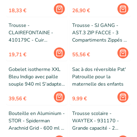
éclair - Mixte
Rose
18,33 €
26,90 €
Trousse -
Trousse - SJ GANG -
CLAIREFONTAINE -
AST.3 ZIP FACCE - 3
410179C - Cuir
Compartiments Zippés -
d'agneau - 22x11 cm -
Contenu Complet -
Mixte
19,71 €
Polyester Bleu
55,56 €
Gobelet isotherme XXL
Sac à dos réversible Pat'
Bleu Indigo avec paille
Patrouille pour la
souple 940 ml S'adapte
maternelle des enfants
aux portes gobelets de
nombreuses voitures -
39,56 €
9,99 €
HYDROFLASK
Bouteille en Aluminium -
Trousse scolaire -
STOR - Spiderman
WAYTEX - 931170 -
Arachnid Grid - 600 ml -
Grande capacité - 2
Sans BPA - Réutilisable
compartiments - Noir