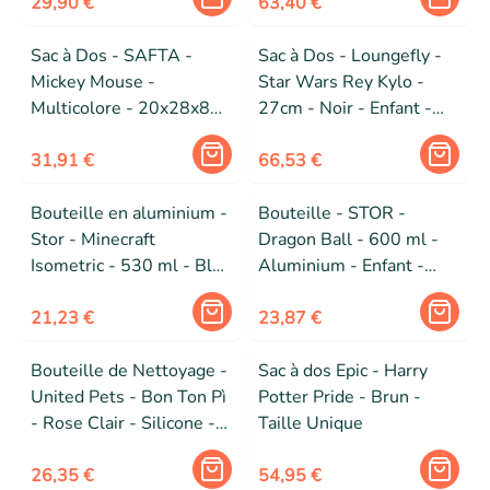
29,90 €
63,40 €
Sac à Dos - SAFTA -
Sac à Dos - Loungefly -
Mickey Mouse -
Star Wars Rey Kylo -
Multicolore - 20x28x8
27cm - Noir - Enfant -
cm - 4,5 L - Enfant
Zippée
31,91 €
66,53 €
Bouteille en aluminium -
Bouteille - STOR -
Stor - Minecraft
Dragon Ball - 600 ml -
Isometric - 530 ml - Bleu
Aluminium - Enfant -
- Mixte
Mixte
21,23 €
23,87 €
Bouteille de Nettoyage -
Sac à dos Epic - Harry
United Pets - Bon Ton Pì
Potter Pride - Brun -
- Rose Clair - Silicone -
Taille Unique
0,06 kg
26,35 €
54,95 €