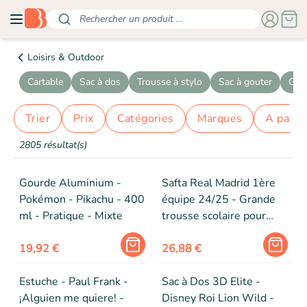
Rechercher un produit ...
Loisirs & Outdoor
Cartable
Sac à dos
Trousse à stylo
Sac à gouter
Gour
Trier
prix
catégories
marques
a parti
2805 résultat(s)
Gourde Aluminium -
Safta Real Madrid 1ère
Pokémon - Pikachu - 400
équipe 24/25 - Grande
ml - Pratique - Mixte
trousse scolaire pour
enfant, adaptable au
19,92 €
chariot, idéale pour les
26,88 €
enfants de 5 à 14
Estuche - Paul Frank -
Sac à Dos 3D Elite -
¡Alguien me quiere! -
Disney Roi Lion Wild -