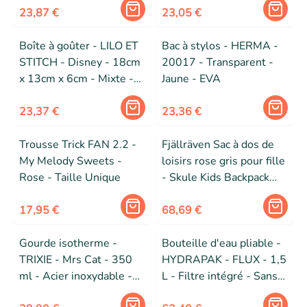
23,87 €
23,05 €
Boîte à goûter - LILO ET
Bac à stylos - HERMA -
STITCH - Disney - 18cm
20017 - Transparent -
x 13cm x 6cm - Mixte -
Jaune - EVA
Bleu
23,37 €
23,36 €
Trousse Trick FAN 2.2 -
Fjällräven Sac à dos de
My Melody Sweets -
loisirs rose gris pour fille
Rose - Taille Unique
- Skule Kids Backpack
Magenta Pink 189468
17,95 €
68,69 €
Gourde isotherme -
Bouteille d'eau pliable -
TRIXIE - Mrs Cat - 350
HYDRAPAK - FLUX - 1,5
ml - Acier inoxydable -
L - Filtre intégré - Sans
Enfant
BPA