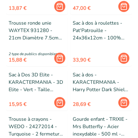
33 x 6 cm)
13,87 €
47,00 €
Trousse ronde unie
Sac à dos à roulettes -
WAYTEX 931280 -
Pat'Patrouille -
21cm Diamètre 7.5cm
24x36x12cm - 100%
Textile Noir uni
Polyester - Garçon -
Primaire
2
type de public
s
disponibles
15,88 €
33,90 €
Sac à Dos 3D Elite -
Sac à dos -
KARACTERMANIA - 3D
KARACTERMANIA -
Elite - Vert - Taille
Harry Potter Dark Shield
unique - Dos et bretelles
- 3D Relief - Noir - Petit
rembourrés
15,95 €
28,69 €
Trousse à crayons -
Gourde enfant - TRIXIE -
WEDO - 24272014 -
Mrs Butterfly - Acier
Turquoise - 2 fermetures
inoxydable - 500 ml -