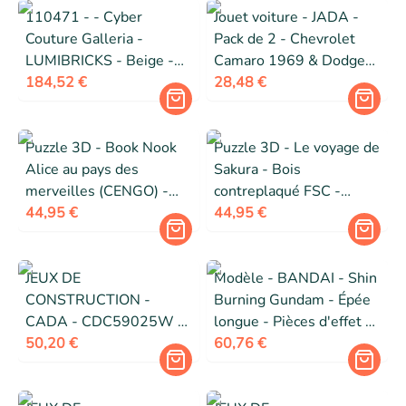
110471 - - Cyber
Jouet voiture - JADA -
Couture Galleria -
Pack de 2 - Chevrolet
LUMIBRICKS - Beige -
Camaro 1969 & Dodge
Dès 16 ans
184,52 €
Charger 1968 - Die-cast
28,48 €
- Multicolore
Puzzle 3D - Book Nook
Puzzle 3D - Le voyage de
Alice au pays des
Sakura - Bois
merveilles (CENGO) -
contreplaqué FSC -
Bois - 184 pièces - LED
44,95 €
Éclairage LED détecteur
44,95 €
détecteur de mouvement
de mouvement - 130
pièces
JEUX DE
Modèle - BANDAI - Shin
CONSTRUCTION -
Burning Gundam - Épée
CADA - CDC59025W -
longue - Pièces d'effet -
795 pièces - Hauteur 61
50,20 €
Mains interchangeables
60,76 €
cm - Fleurs décoratives
sans arrosage