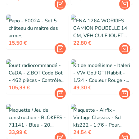
Papo - 60024 - Set 5
LENA 1264 WORKIES
château du maître des
CAMION POUBELLE 14
armes
CM, VÉHICULE JOUET
15,50 €
EN PLASTIQUE A
22,80 €
Jouet radiocommandé -
Kit de modélisme - Italeri
CaDA - Z.BOT Code Bot
- VW Golf GTI Rabbit -
- 462 pièces - Contrôle
1/24 - Couleur Rouge -
bi-mode - Lumières LED
105,33 €
À partir de 14 ans
49,30 €
Maquette / Jeu de
Maquette - Airfix -
construction - BLOKEES -
Vintage Classics - Sd
71141 - Bleu - 20
kfz222 - 1:76 - Pour
articulations -
33,99 €
enfants à partir de 14 ans
24,54 €