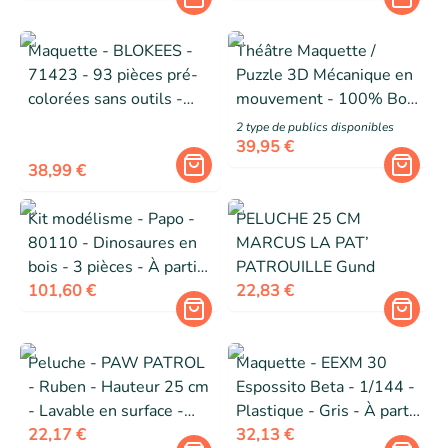
Assemblage sans colle
Maquette - BLOKEES -
Théâtre Maquette /
71423 - 93 pièces pré-
Puzzle 3D Mécanique en
colorées sans outils -
mouvement - 100% Bois
Yeux LED - 20 points
- Bois - Beige - Adulte -
2
type de public
s
disponibles
d'articulation
Mixte
39,95 €
38,99 €
Kit modélisme - Papo -
PELUCHE 25 CM
80110 - Dinosaures en
MARCUS LA PAT’
bois - 3 pièces - À partir
PATROUILLE Gund
de 3 ans
101,60 €
22,83 €
Peluche - PAW PATROL
Maquette - EEXM 30
- Ruben - Hauteur 25 cm
Espossito Beta - 1/144 -
- Lavable en surface -
Plastique - Gris - À partir
Pour enfant dès 12 mois
22,17 €
de 14 ans
32,13 €