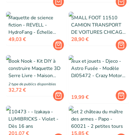
Maquette de science
SMALL FOOT 11510
fiction - REVELL -
CAMION TRANSPORT
HydroFang - Échelle
DE VOITURES CHICAGO
1:35 - 350 mm -
49,03 €
EN BOIS,RAMPE DE
28,90 €
Plastique gris
Book Nook - Kit DIY à
Jeux et jouets - Djeco -
construire Maquette 3D
Astro Fusée - Modèle
Serre Livre - Maison
DJ05472 - Crazy Motors
Cosy Creanook - 11 x 19
- Collection
2
type de public
s
disponibles
x 29 cm
32,72 €
19,99 €
110473 - - Izakaya -
Set 2 château du maître
LUMIBRICKS - Violet -
des armes - Papo -
Dès 16 ans
60021 - 2 petites tours
201,07 €
15,85 €