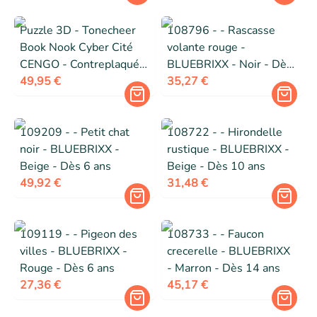
Puzzle 3D - Tonecheer
108796 - - Rascasse
Book Nook Cyber Cité
volante rouge -
CENGO - Contreplaqué
BLUEBRIXX - Noir - Dès
FSC - Éclairage LED
49,95 €
10 ans
35,27 €
détecteur/tactile - 284
pièces
109209 - - Petit chat
108722 - - Hirondelle
noir - BLUEBRIXX -
rustique - BLUEBRIXX -
Beige - Dès 6 ans
Beige - Dès 10 ans
49,92 €
31,48 €
109119 - - Pigeon des
108733 - - Faucon
villes - BLUEBRIXX -
crecerelle - BLUEBRIXX
Rouge - Dès 6 ans
- Marron - Dès 14 ans
27,36 €
45,17 €