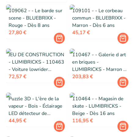
109062 - - Le barde sur
109101 - - Le corbeau
scene - BLUEBRIXX -
commun - BLUEBRIXX -
Rouge - Dès 8 ans
Marron - Dès 6 ans
27,80 €
45,17 €
JEU DE CONSTRUCTION
110467 - - Galerie d art
- LUMIBRICKS - 110463
en briques -
- Voiture lowrider
LUMIBRICKS - Marron -
mécanique - Effet rebond
72,57 €
Dès 16 ans
203,83 €
« levage de roue » - 2
mini-figurines
Puzzle 3D - L'ère de la
110464 - - Magasin de
vapeur - Bois - Éclairage
skate - LUMIBRICKS -
LED détecteur de
Beige - Dès 16 ans
mouvement - 164 pièces
44,95 €
116,95 €