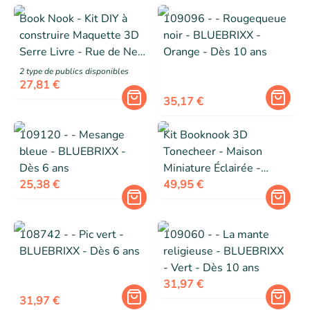
Book Nook - Kit DIY à
109096 - - Rougequeue
construire Maquette 3D
noir - BLUEBRIXX -
Serre Livre - Rue de New
Orange - Dès 10 ans
York Nookland - 22 x 14
2
type de public
s
disponibles
x 14 cm
27,81 €
35,17 €
109120 - - Mesange
Kit Booknook 3D
bleue - BLUEBRIXX -
Tonecheer - Maison
Dès 6 ans
Miniature Éclairée -
25,38 €
Modélisation DIY
49,95 €
108742 - - Pic vert -
109060 - - La mante
BLUEBRIXX - Dès 6 ans
religieuse - BLUEBRIXX
- Vert - Dès 10 ans
31,97 €
31,97 €