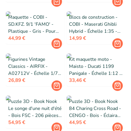
Maquette - COBI -
Blocs de construction -
SD.KFZ. 9/1 'FAMO' -
COBI - Maserati Ghibli
Plastique - Gris - Pour
Hybrid - Échelle 1:35 -
adultes à partir de 14 ans
44,99 €
105 pièces - Pour
14,99 €
enfants 8+
Figurines Vintage
Kit maquette moto -
Classics - AIRFIX -
Maisto - Ducati 1199
A02712V - Échelle 1/72
Panigale - Échelle 1:12 -
- 14 pièces - Niveau de
26,89 €
Couleur Rouge - 1 pièce
33,46 €
compétence 1
Puzzle 3D - Book Nook
Puzzle 3D - Book Nook
Le songe d'une nuit d'été
84 Charing Cross Road -
- Bois FSC - 206 pièces -
CENGO - Bois - Éclairage
Éclairage LED
54,95 €
LED détecteur de
44,95 €
détecteur/tactile
mouvement - 178 pièces