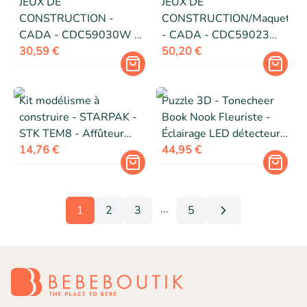
JEUX DE
JEUX DE
CONSTRUCTION -
CONSTRUCTION/Maquette
CADA - CDC59030W -
- CADA - CDC59023W
187 pièces - ~27 cm -
30,59 €
- Art Printemps - 613
50,20 €
Fleurs décoratives sans
pièces - 3 agencements
arrosage
Kit modélisme à
Puzzle 3D - Tonecheer
construire - STARPAK -
Book Nook Fleuriste -
STK TEM8 - Affûteur
Éclairage LED détecteur
manivelle hélicoptère - 1
14,76 €
de mouvement -
44,95 €
trou - Bleu
Contreplaqué FSC - 288
pièces
...
1
2
3
5
More pages