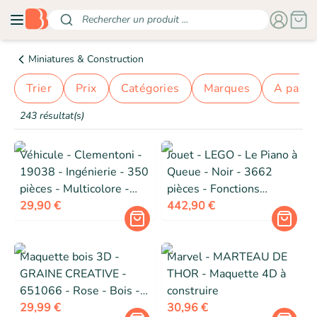
Rechercher un produit ...
Miniatures & Construction
Trier
prix
catégories
marques
a parti
243 résultat(s)
Véhicule - Clementoni -
Jouet - LEGO - Le Piano à
19038 - Ingénierie - 350
Queue - Noir - 3662
pièces - Multicolore -
pièces - Fonctions
Garçon 8 ans
29,90 €
motrices et électriques
442,90 €
Maquette bois 3D -
Marvel - MARTEAU DE
GRAINE CREATIVE -
THOR - Maquette 4D à
651066 - Rose - Bois -
construire
À monter soi-même
29,99 €
30,96 €