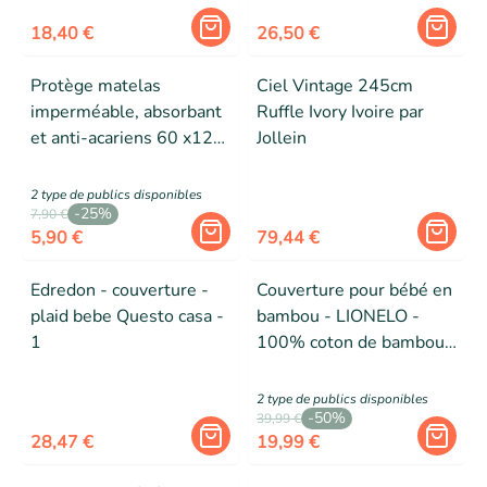
18,40 €
26,50 €
Protège matelas
Ciel Vintage 245cm
imperméable, absorbant
Ruffle Ivory Ivoire par
et anti-acariens 60 x120
Jollein
cm
2
type de public
s
disponibles
-
25
%
7,90 €
5,90 €
79,44 €
Edredon - couverture -
Couverture pour bébé en
plaid bebe Questo casa -
bambou - LIONELO -
1
100% coton de bambou -
75 x 100 cm -
Couverture poussette -
2
type de public
s
disponibles
-
50
%
Hypoallergénique - Bleu
39,99 €
28,47 €
19,99 €