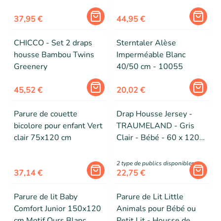
37,95 €
44,95 €
CHICCO - Set 2 draps
Sterntaler Alèse
housse Bambou Twins
Imperméable Blanc
Greenery
40/50 cm - 10055
45,52 €
20,02 €
Parure de couette
Drap Housse Jersey -
bicolore pour enfant Vert
TRAUMELAND - Gris
clair 75x120 cm
Clair - Bébé - 60 x 120
cm/70 x 140 cm
2
type de public
s
disponibles
37,14 €
22,75 €
Parure de lit Baby
Parure de Lit Little
Comfort Junior 150x120
Animals pour Bébé ou
cm Motif Ours Blanc
Petit Lit - Housse de