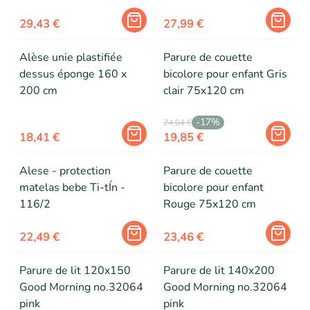
cm
Atmosphera x Cha Cha
29,43 €
Pop
27,99 €
Alèse unie plastifiée
Parure de couette
dessus éponge 160 x
bicolore pour enfant Gris
200 cm
clair 75x120 cm
-
17
%
24,04 €
18,41 €
19,85 €
Alese - protection
Parure de couette
matelas bebe Ti-tÍn -
bicolore pour enfant
116/2
Rouge 75x120 cm
22,49 €
23,46 €
Parure de lit 120x150
Parure de lit 140x200
Good Morning no.32064
Good Morning no.32064
pink
pink