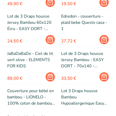
49,90 €
19,50 €
Lot de 3 Draps housse
Edredon - couverture -
Jersey Bambou 60x120
plaid bebe Questo casa -
Écru - EASY DORT -
1
Draps housse - Beige -
Bébé - Mixte
24,50 €
27,72 €
JaBaDaBaDo - Ciel de lit
Lot de 3 Draps housse
vert olive - ELEMENTS
Jersey Bambou - EASY
FOR KIDS
DORT - 70x140 -
Douceur incomparable -
89,00 €
Certifié Oekotex
33,50 €
Couverture pour bébé en
Lot 3 Draps housse
bambou - LIONELO -
Bambou
100% coton de bambou -
Hypoallergenique Easy
75 x 100 cm -
Dort - Lit Bébé Enfant
Couverture poussette -
70x140 cm - Vert Anis