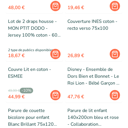
Souple pour un Matelas
Toutes saisons -
120 x 60 cm - Trésor
48,00 €
MORTREUX
19,46 €
Lot de 2 draps housse -
Couverture INES coton -
MON PTIT DODO -
recto verso 75x100
Jersey 100% coton - 60
x 120 cm - Blanc et nude
2
type de public
s
disponibles
18,67 €
26,89 €
Couvre Lit en coton -
Disney - Ensemble de
ESMEE
Dors Bien et Bonnet - Le
Roi Lion - Bébé Garçon -
Simba - Jaune - 3-6 Mois
-
10
%
49,99 €
44,99 €
47,76 €
Parure de couette
Parure de lit enfant
bicolore pour enfant
140x200cm bleu et rose
Blanc Brillant 75x120
- Collaboration