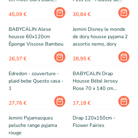
Toutes Saisons
Couette 100x135 cm +
45,09 €
Taie d'oreiller 40x60 cm
30,84 €
BABYCALIN Alese
Jemini Disney le monde
housse 60x120cm
de dory housse pyjama 2
Éponge Viscose Bambou
assortis nemo, dory
26,37 €
28,95 €
Edredon - couverture -
BABYCALIN Drap
plaid bebe Questo casa -
Housse Bébé Jersey
1
Rose 70 x 140 cm
130gr/m²
27,76 €
17,18 €
Jemini Pyjamasques
Drap 120x150cm -
peluche range pyjama
Flower Fairies
rouge