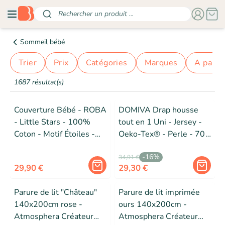
Rechercher un produit ...
Sommeil bébé
Trier
prix
catégories
marques
a parti
1687 résultat(s)
Couverture Bébé - ROBA
DOMIVA Drap housse
- Little Stars - 100%
tout en 1 Uni - Jersey -
Coton - Motif Étoiles -
Oeko-Tex® - Perle - 70
Gris Clair / Blanc
x 140 cm
-
16
%
34,91 €
29,90 €
29,30 €
Parure de lit "Château"
Parure de lit imprimée
140x200cm rose -
ours 140x200cm -
Atmosphera Créateur
Atmosphera Créateur