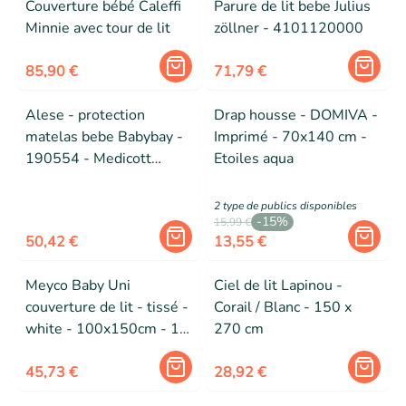
Couverture bébé Caleffi
Parure de lit bebe Julius
Minnie avec tour de lit
zöllner - 4101120000
85,90 €
71,79 €
Alese - protection
Drap housse - DOMIVA -
matelas bebe Babybay -
Imprimé - 70x140 cm -
190554 - Medicott
Etoiles aqua
Wave Housse pour
matelas Comfort et
2
type de public
s
disponibles
-
15
%
Boxspring Comfort Blanc
15,99 €
50,42 €
13,55 €
Meyco Baby Uni
Ciel de lit Lapinou -
couverture de lit - tissé -
Corail / Blanc - 150 x
white - 100x150cm - 1.0
270 cm
TOG
45,73 €
28,92 €