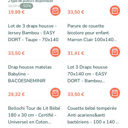
2
type de public
s
disponibles
-
50
%
Hypoallergénique -
39,99 €
19,99 €
33,50 €
Beige
Lot de 3 draps housse -
Parure de couette
Jersey Bambou - EASY
bicolore pour enfant
DORT - Taupe - 70x140
Marron Clair 100x140
cm
33,50 €
31,41 €
Drap housse matelas
Lot 3 Draps housse
Babyline -
70x140 cm - EASY
BACOESNEMINIR
DORT - Bambou
Hypoallergenique
29,32 €
Extensible - Rose -
33,50 €
Respirant
Bellochi Tour de Lit Bébé
Couette bébé tempérée
180 x 30 cm - Certifié -
Anti acariens&anti
Universel en Coton
bactériens - 100 x 140 -