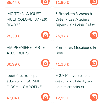
88,44 €
accessoire - pour enfants
11,90 €
dès 3 ans
IMC TOYS -A JOUET,
5 Bracelets à Voeux à
MULTICOLORE (87729)
Créer - Les Ateliers
904026
Bijoux - Kit Loisir Créatif
Enfant – Dès 8 ans
25,38 €
25,17 €
MA PREMIERE TARTE
Premieres Mosaiques En
AUX FRUITS
Bois
30,99 €
41,36 €
Jouet électronique
MGA Miniverse - Jeu
éducatif - LISCIANI
créatif - Kit Lifestyle -
GIOCHI - CAROTINE
Loisirs créatifs et
ASTRONAVE ABC -
décoratifs en résine - 8
Alphabet - Numéros -
43,04 €
ans et plus - Aléatoire
12,99 €
Quiz de logique