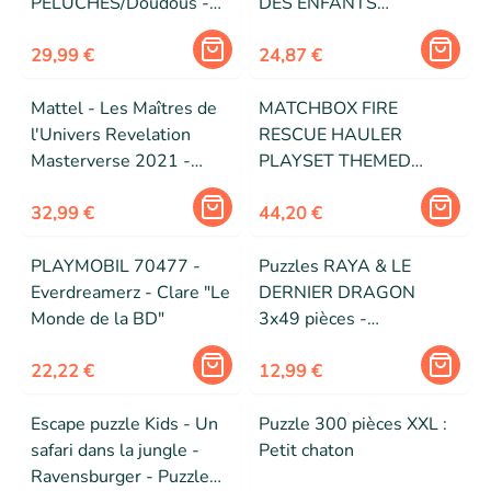
PELUCHES/Doudous -
DES ENFANTS
Beige - Velours
MAZZETTI ET
29,99 €
RUBAMAZZET
24,87 €
Mattel - Les Maîtres de
MATCHBOX FIRE
l'Univers Revelation
RESCUE HAULER
Masterverse 2021 -
PLAYSET THEMED
Figurine Skeletor 18 cm
HAULER WITH 1 FIRE-
32,99 €
THEMED V
44,20 €
PLAYMOBIL 70477 -
Puzzles RAYA & LE
Everdreamerz - Clare "Le
DERNIER DRAGON
Monde de la BD"
3x49 pièces -
Ravensburger - Pour
22,22 €
enfants dès 5 ans
12,99 €
Escape puzzle Kids - Un
Puzzle 300 pièces XXL :
safari dans la jungle -
Petit chaton
Ravensburger - Puzzle