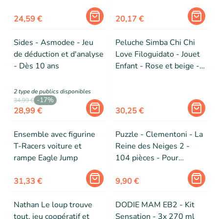
Multicolore - Inclus cadre
24,59 €
20,17 €
Sides - Asmodee - Jeu
Peluche Simba Chi Chi
de déduction et d'analyse
Love Filoguidato - Jouet
- Dès 10 ans
Enfant - Rose et beige -
25 cm
2
type de public
s
disponibles
-
17
%
34,99 €
28,99 €
30,25 €
Ensemble avec figurine
Puzzle - Clementoni - La
T-Racers voiture et
Reine des Neiges 2 -
rampe Eagle Jump
104 pièces - Pour
enfants de 6 ans et plus
31,33 €
9,90 €
Nathan Le loup trouve
DODIE MAM EB2 - Kit
tout, jeu coopératif et
Sensation - 3x 270 ml