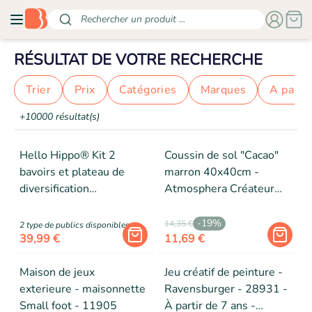
Rechercher un produit ...
RÉSULTAT DE VOTRE RECHERCHE
Trier
prix
catégories
marques
a parti
+10000 résultat(s)
Hello Hippo® Kit 2
Coussin de sol "Cacao"
bavoirs et plateau de
marron 40x40cm -
diversification
Atmosphera Créateur
imperméables gris à
d'intérieur
motif pour chaise haute
-
19
%
14,35 €
2
type de public
s
disponibles
bébé - Bavoirs + plateau
39,99 €
11,69 €
Maison de jeux
Jeu créatif de peinture -
exterieure - maisonnette
Ravensburger - 28931 -
Small foot - 11905
À partir de 7 ans -