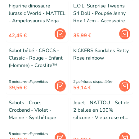
Figurine dinosaure
L.O.L. Surprise Tweens
Jurassic World - MATTEL
S4 Doll - Poupée Jenny
- Ampelosaurus Mega
Rox 17cm - Accessoires
Action - Grande échelle -
surprises
Mouvements réalistes
42,45 €
35,99 €
Sabot bébé - CROCS -
KICKERS Sandales Betty
Classic - Rouge - Enfant
Rose rainbow
(Homme) - Croslite™
3
pointure
s
disponibles
2
pointure
s
disponibles
39,56 €
53,14 €
Sabots - Crocs -
Jouet - NATTOU - Set de
Crocband - Violet -
2 balles en 100%
Marine - Synthétique
silicone - Vieux rose et
rose clair
5
pointure
s
disponibles