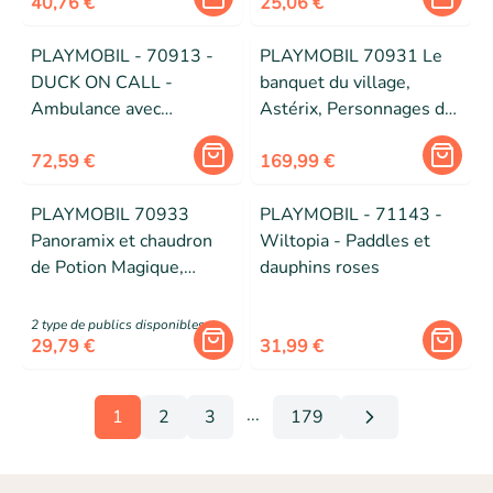
40,76 €
25,06 €
PLAYMOBIL - 70913 -
PLAYMOBIL 70931 Le
DUCK ON CALL -
banquet du village,
Ambulance avec
Astérix, Personnages de
équipements médicaux
la BD, Dès 5 ans
et effets sonores et
72,59 €
169,99 €
lumineux
PLAYMOBIL 70933
PLAYMOBIL - 71143 -
Panoramix et chaudron
Wiltopia - Paddles et
de Potion Magique,
dauphins roses
Astérix, Adulte et enfant,
Dès 5 ans
2
type de public
s
disponibles
29,79 €
31,99 €
...
1
2
3
179
More pages