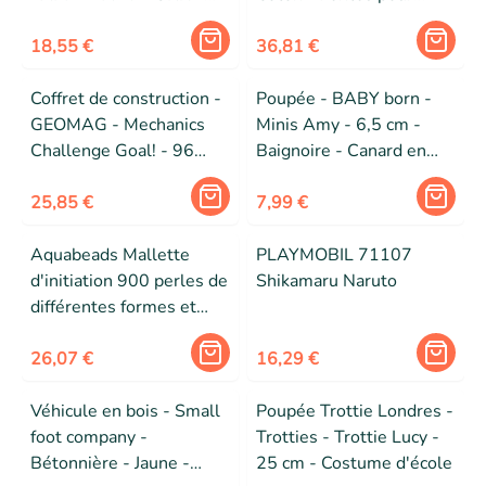
Multicolore - 3 ans -
harnais 5 points - Fleurs
Enfant - Fille
18,55 €
rose
36,81 €
Coffret de construction -
Poupée - BABY born -
GEOMAG - Mechanics
Minis Amy - 6,5 cm -
Challenge Goal! - 96
Baignoire - Canard en
pièces - Magnétique -
caoutchouc - 3 ans+
Jeu interactif - Plastique
25,85 €
7,99 €
recyclé
Aquabeads Mallette
PLAYMOBIL 71107
d'initiation 900 perles de
Shikamaru Naruto
différentes formes et
couleurs, perles qui
collent avec de l'eau, Dès
26,07 €
16,29 €
4 ans
Véhicule en bois - Small
Poupée Trottie Londres -
foot company -
Trotties - Trottie Lucy -
Bétonnière - Jaune -
25 cm - Costume d'école