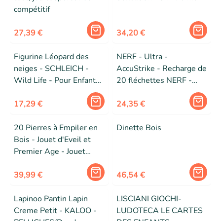
compétitif
27,39 €
34,20 €
Figurine Léopard des
NERF - Ultra -
neiges - SCHLEICH -
AccuStrike - Recharge de
Wild Life - Pour Enfant
20 fléchettes NERF -
dès 3 ans - Blanc
Ultra - compatibles
17,29 €
uniquement avec les
24,35 €
Blasters NERF - Ultra
20 Pierres à Empiler en
Dinette Bois
Bois - Jouet d'Eveil et
Premier Age - Jouet
d'Empilement - Dès 2
ans,
39,99 €
46,54 €
Lapinoo Pantin Lapin
LISCIANI GIOCHI-
Creme Petit - KALOO -
LUDOTECA LE CARTES