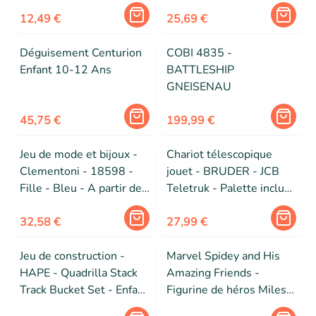
100% FSC - Pour
enfants à partir de 12
12,49 €
25,69 €
mois
Déguisement Centurion
COBI 4835 -
Enfant 10-12 Ans
BATTLESHIP
GNEISENAU
45,75 €
199,99 €
Jeu de mode et bijoux -
Chariot télescopique
Clementoni - 18598 -
jouet - BRUDER - JCB
Fille - Bleu - A partir de
Teletruk - Palette incluse
7 ans
- Bras télescopique
32,58 €
réglable en hauteur
27,99 €
Jeu de construction -
Marvel Spidey and His
HAPE - Quadrilla Stack
Amazing Friends -
Track Bucket Set - Enfant
Figurine de héros Miles
- 4 ans - Mixte - Blanc
Morales de 10 cm - 1