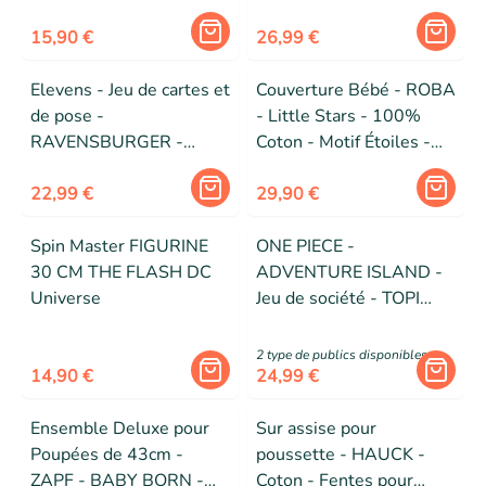
Escape Game 368 pièces
- Dès 9 ans
15,90 €
26,99 €
Elevens - Jeu de cartes et
Couverture Bébé - ROBA
de pose -
- Little Stars - 100%
RAVENSBURGER -
Coton - Motif Étoiles -
Jaune - Dès 8 ans
Gris Clair / Blanc
22,99 €
29,90 €
Spin Master FIGURINE
ONE PIECE -
30 CM THE FLASH DC
ADVENTURE ISLAND -
Universe
Jeu de société - TOPI
GAMES - 2 à 6 joueurs -
Dès 8 ans
2
type de public
s
disponibles
14,90 €
24,99 €
Ensemble Deluxe pour
Sur assise pour
Poupées de 43cm -
poussette - HAUCK -
ZAPF - BABY BORN -
Coton - Fentes pour