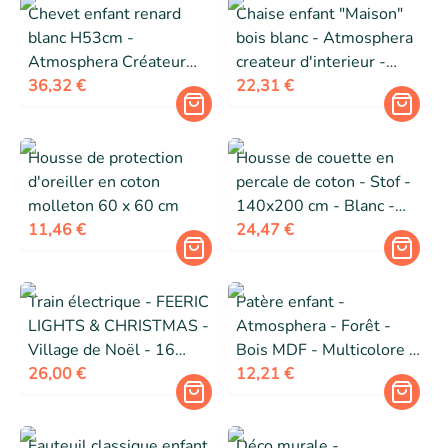
Chevet enfant renard
Chaise enfant "Maison"
blanc H53cm -
bois blanc - Atmosphera
Atmosphera Créateur
createur d'interieur -
d'intérieur
36,32 €
Blanc
22,31 €
Housse de protection
Housse de couette en
d'oreiller en coton
percale de coton - Stof -
molleton 60 x 60 cm
140x200 cm - Blanc -
11,46 €
Modèle Elysée - 100%
24,47 €
coton - Certifié Oeko-Tex
Train électrique - FEERIC
Patère enfant -
LIGHTS & CHRISTMAS -
Atmosphera - Forêt -
Village de Noël - 16
Bois MDF - Multicolore -
pièces - Lumineux -
26,00 €
3 crochets
12,21 €
Musical
Fauteuil classique enfant
Déco murale -