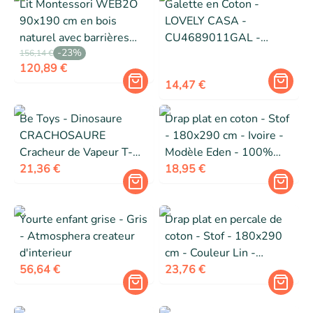
Lit Montessori WEB2O
Galette en Coton -
90x190 cm en bois
LOVELY CASA -
naturel avec barrières
CU4689011GAL -
-
23
%
marron
Anthracite - 40 x 40 cm -
156,14 €
120,89 €
Naturelle
14,47 €
Be Toys - Dinosaure
Drap plat en coton - Stof
CRACHOSAURE
- 180x290 cm - Ivoire -
Cracheur de Vapeur T-
Modèle Eden - 100%
Rex
21,36 €
coton - Certifié Oeko-Tex
18,95 €
- Doux et confortable
Yourte enfant grise - Gris
Drap plat en percale de
- Atmosphera createur
coton - Stof - 180x290
d'interieur
cm - Couleur Lin -
56,64 €
Modèle Elysée - 100%
23,76 €
coton certifié Oeko-Tex