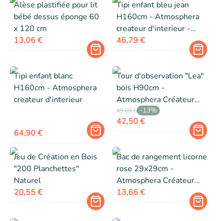
Alèse plastifiée pour lit
Tipi enfant bleu jean
bébé dessus éponge 60
H160cm - Atmosphera
x 120 cm
createur d'interieur -
13,06 €
Bleu
46,79 €
Tipi enfant blanc
Tour d'observation "Lea"
H160cm - Atmosphera
bois H90cm -
createur d'interieur
Atmosphera Créateur
-
13
%
d'intérieur
49,09 €
42,50 €
64,90 €
Jeu de Création en Bois
Bac de rangement licorne
"200 Planchettes"
rose 29x29cm -
Naturel
Atmosphera Créateur
20,55 €
d'intérieur
13,66 €