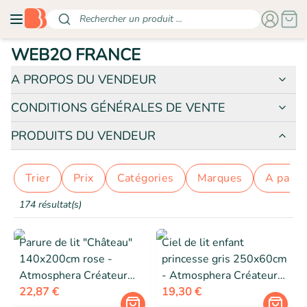
Rechercher un produit ...
WEB2O FRANCE
A PROPOS DU VENDEUR
CONDITIONS GÉNÉRALES DE VENTE
PRODUITS DU VENDEUR
Trier
prix
catégories
marques
a parti
174 résultat(s)
Parure de lit "Château"
Ciel de lit enfant
140x200cm rose -
princesse gris 250x60cm
Atmosphera Créateur
- Atmosphera Créateur
d'intérieur
22,87 €
d'intérieur
19,30 €