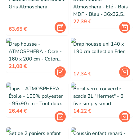
Gris Atmosphera
Atmosphera - Eté - Bois
MDF - Bleu - 36x32,5
cm
27,39 €
63,65 €
Drap housse -
Drap housse uni 140 x
ATMOSPHERA - Ocre -
190 cm collection Eden
160 x 200 cm - Coton
lavé - Bonnet 27 cm
21,08 €
17,34 €
Tapis - ATMOSPHERA -
Bocal verre couvercle
Étoile - 100% polyester
acacia 2L "Hermet" - 5
- 95x90 cm - Tout doux
five simply smart
26,44 €
14,22 €
Set de 2 paniers enfant
Coussin enfant renard -