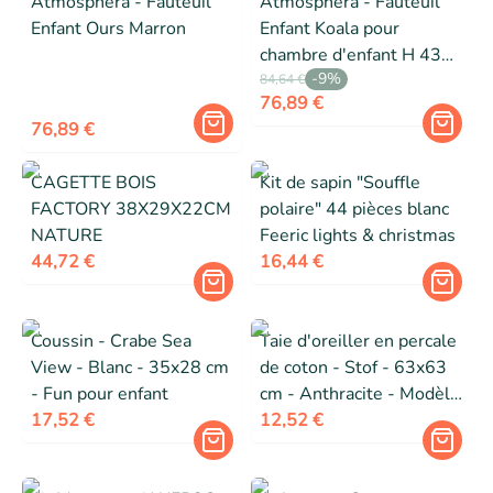
Atmosphera - Fauteuil
Atmosphera - Fauteuil
Enfant Ours Marron
Enfant Koala pour
chambre d'enfant H 43
-
9
%
cm
84,64 €
76,89 €
76,89 €
CAGETTE BOIS
Kit de sapin "Souffle
FACTORY 38X29X22CM
polaire" 44 pièces blanc
NATURE
Feeric lights & christmas
44,72 €
16,44 €
Coussin - Crabe Sea
Taie d'oreiller en percale
View - Blanc - 35x28 cm
de coton - Stof - 63x63
- Fun pour enfant
cm - Anthracite - Modèle
17,52 €
Elysée - 100% coton -
12,52 €
Certifié Oeko-Tex