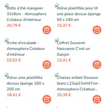
Boîte à thé manguier
Alèse plastifiée pour lit
32x9cm - Atmosphera
une place dessus éponge
Créateur d'intérieur
90 x 190 cm
20,79 €
15,37 €
Arche d'escalade -
Coffret Souvenir
Atmosphera Créateur
Naissance C'est un
d'intérieur
Garçon
53,02 €
13,41 €
Alèse unie plastifiée
Chaises enfant Douceur
dessus éponge 160 x
blanc L23xp23xH47cm -
200 cm
Atmosphera Créateur
18,41 €
d'intérieur
20,39 €