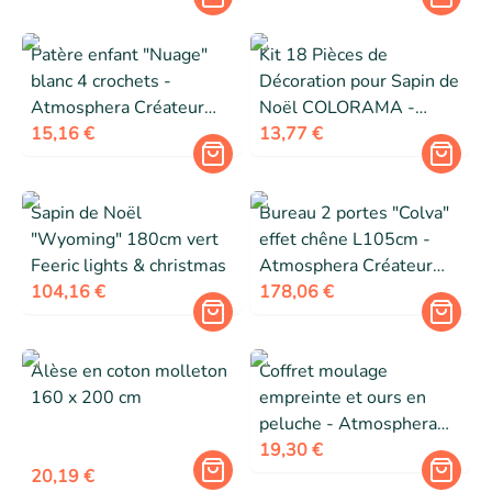
Patère enfant "Nuage"
Kit 18 Pièces de
blanc 4 crochets -
Décoration pour Sapin de
Atmosphera Créateur
Noël COLORAMA -
d'intérieur
15,16 €
Feeric lights & christmas
13,77 €
- Bronze
Sapin de Noël
Bureau 2 portes "Colva"
"Wyoming" 180cm vert
effet chêne L105cm -
Feeric lights & christmas
Atmosphera Créateur
104,16 €
d'intérieur
178,06 €
Alèse en coton molleton
Coffret moulage
160 x 200 cm
empreinte et ours en
peluche - Atmosphera
Créateur d'intérieur
19,30 €
20,19 €