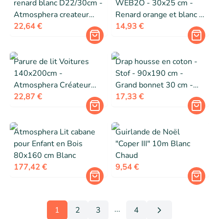
renard blanc D22/30cm -
WEB2O - 30x25 cm -
Atmosphera createur
Renard orange et blanc -
d'interieur
22,64 €
Peluche douce -
14,93 €
Rembourrage moelleux
Parure de lit Voitures
Drap housse en coton -
140x200cm -
Stof - 90x190 cm -
Atmosphera Créateur
Grand bonnet 30 cm -
d'intérieur
22,87 €
100% coton - Certifié
17,33 €
Oeko-Tex - Ardoise -
Modèle Eden
Atmosphera Lit cabane
Guirlande de Noël
pour Enfant en Bois
"Coper III" 10m Blanc
80x160 cm Blanc
Chaud
177,42 €
9,54 €
...
1
2
3
4
More pages