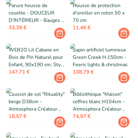
Parure housse de
Housse de protection
couette - DOUCEUR
d'oreiller en coton 50 x
D'INTÉRIEUR - Bauges -
70 cm
240 x 220 cm - 100%
33,39 €
11,46 €
coton - Rouge
WEB2O Lit Cabane en
Sapin artificiel lumineux
Bois de Pin Naturel pour
Green Creek H.150cm -
Enfant, 90x190 cm, Style
Feeric lights & christmas
Montessori avec
147,71 €
108,79 €
Barrières de Sécurité,
Design Maison Tente
Coussin de sol "Rituality"
Bibliothèque "Maison"
beige D38cm -
coffres blanc H104cm -
Atmosphera Créateur
Atmosphera Créateur
d'intérieur
18,57 €
d'intérieur
74,97 €