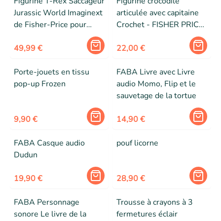
Figurine T-Rex Saccageur
Figurine crocodile
Jurassic World Imaginext
articulée avec capitaine
de Fisher-Price pour
Crochet - FISHER PRICE
enfants de 3 ans et plus
- Imaginext - Crocodile
49,99 €
et Capitaine Crochet
22,00 €
Porte-jouets en tissu
FABA Livre avec Livre
pop-up Frozen
audio Momo, Flip et le
sauvetage de la tortue
9,90 €
14,90 €
FABA Casque audio
pouf licorne
Dudun
19,90 €
28,90 €
FABA Personnage
Trousse à crayons à 3
sonore Le livre de la
fermetures éclair