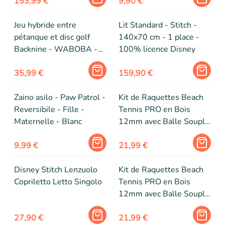
153,99 €
9,90 €
Jeu hybride entre
Lit Standard - Stitch -
pétanque et disc golf
140x70 cm - 1 place -
Backnine - WABOBA -
100% licence Disney
9506919000 - Mixte -
Enfant - Noir
35,99 €
159,90 €
Zaino asilo - Paw Patrol -
Kit de Raquettes Beach
Reversibile - Fille -
Tennis PRO en Bois
Maternelle - Blanc
12mm avec Balle Souple
– Raquettes Résistantes
9,99 €
pour Mer, Plage et
21,99 €
Loisirs - Tricolore
Disney Stitch Lenzuolo
Kit de Raquettes Beach
Copriletto Letto Singolo
Tennis PRO en Bois
12mm avec Balle Souple
– Raquettes Résistantes
27,90 €
pour Mer, Plage et
21,99 €