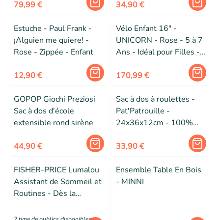
79,99 €
34,90 €
Estuche - Paul Frank -
Vélo Enfant 16" -
¡Alguien me quiere! -
UNICORN - Rose - 5 à 7
Rose - Zippée - Enfant
Ans - Idéal pour Filles -
Roues de 16 pouces
12,90 €
170,99 €
GOPOP Giochi Preziosi
Sac à dos à roulettes -
Sac à dos d'école
Pat'Patrouille -
extensible rond sirène
24x36x12cm - 100%
Polyester - Garçon -
44,90 €
Primaire
33,90 €
FISHER-PRICE Lumalou
Ensemble Table En Bois
Assistant de Sommeil et
- MINNI
Routines - Dès la
naissance
2
type de public
s
disponibles