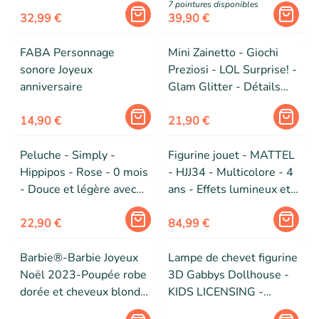
7
pointure
s
disponibles
32,99 €
39,90 €
FABA Personnage
Mini Zainetto - Giochi
sonore Joyeux
Preziosi - LOL Surprise! -
anniversaire
Glam Glitter - Détails
personnalisés - 20x15x9
14,90 €
cm
21,90 €
Peluche - Simply -
Figurine jouet - MATTEL
Hippipos - Rose - 0 mois
- HJJ34 - Multicolore - 4
- Douce et légère avec
ans - Effets lumineux et
boîte
sonores
22,90 €
84,99 €
Barbie®-Barbie Joyeux
Lampe de chevet figurine
Noël 2023-Poupée robe
3D Gabbys Dollhouse -
dorée et cheveux blonds
KIDS LICENSING -
HJX04
PW19761