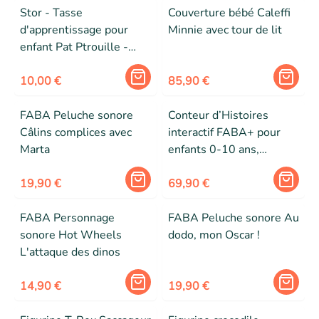
Stor - Tasse
Couverture bébé Caleffi
d'apprentissage pour
Minnie avec tour de lit
enfant Pat Ptrouille -
250 ml
10,00 €
85,90 €
FABA Peluche sonore
Conteur d’Histoires
Câlins complices avec
interactif FABA+ pour
Marta
enfants 0-10 ans,
enceinte éducative
19,90 €
musicale avec veilleuse
69,90 €
et routine du dodo
FABA Personnage
FABA Peluche sonore Au
sonore Hot Wheels
dodo, mon Oscar !
L'attaque des dinos
14,90 €
19,90 €