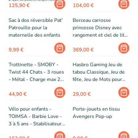
125,90 €
104,00 €
Sac à dos réversible Pat'
Berceau carrosse
Patrouille pour la
princesse Disney avec
maternelle des enfants
rangement et ciel de lit
Disney Home
9,99 €
369,00 €
Trottinette - SMOBY -
Hasbro Gaming Jeu de
Twist 44 Chats - 3 roues
tabou Classique, Jeu de
- Métal - Charge max 20
fête, Jeu de Mots pour
kg
Adultes et Adolescents,
44,90 €
Jeu de devinettes pour 4
29,00 €
Joueurs et
Vélo pour enfants -
Porte-jouets en tissu
TOIMSA - Barbie Love -
Avengers Pop-up
3 à 5 ans - Stabilisateurs
- Rose et Jaune