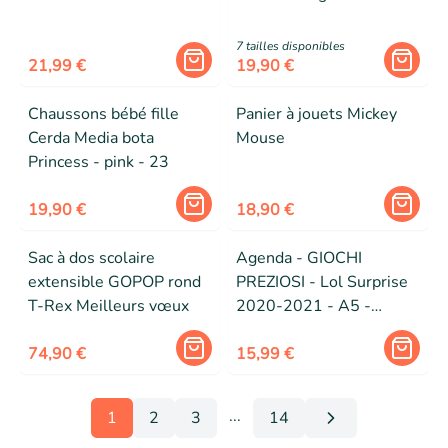
Adulte - Blanc -
Plastique - Résine
7
taille
s
disponibles
21,99 €
19,90 €
Chaussons bébé fille
Panier à jouets Mickey
Cerda Media bota
Mouse
Princess - pink - 23
19,90 €
18,90 €
Sac à dos scolaire
Agenda - GIOCHI
extensible GOPOP rond
PREZIOSI - Lol Surprise
T-Rex Meilleurs vœux
2020-2021 - A5 -
Couverture souple - 1
74,90 €
semaine sur 2 pages
15,99 €
...
1
2
3
14
More pages