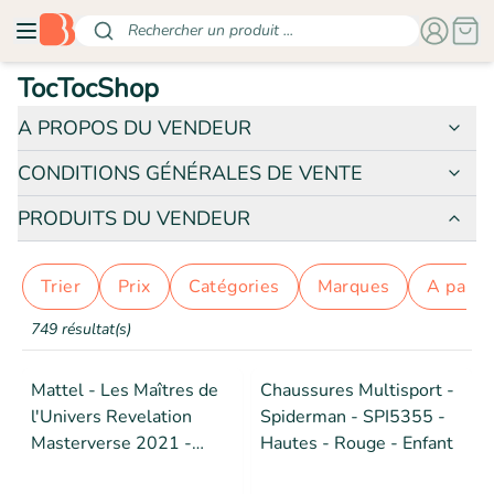
Rechercher un produit ...
TocTocShop
A PROPOS DU VENDEUR
CONDITIONS GÉNÉRALES DE VENTE
PRODUITS DU VENDEUR
Trier
prix
catégories
marques
a parti
749 résultat(s)
Mattel - Les Maîtres de
Chaussures Multisport -
l'Univers Revelation
Spiderman - SPI5355 -
Masterverse 2021 -
Hautes - Rouge - Enfant
Figurine Skeletor 18 cm