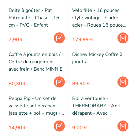
Loisirs - Vert
Boite à goûter - Pat
Vélo fille - 16 pouces
Patrouille - Chase - 16
style vintage - Cadre
cm - PVC - Enfant
acier - Roues 16 pouces
- Loisir & sécurité
7,90 €
179,99 €
Coffre à jouets en bois /
Disney Mickey Coffre à
Coffre de rangement
jouets
avec frein / Banc MINNIE
80,30 €
89,90 €
Peppa Pig - Un set de
Bol à ventouse -
vaisselle antidérapant
THERMOBABY - Anti-
(assiette + bol + mug) -
dérapant - Avec
8412497134953
couvercle et cuillère -
14,90 €
Minnie
9,00 €