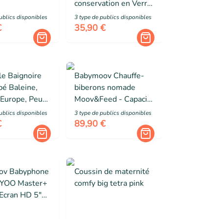
conservation en Verre
Borosilicate - Gradués
ublic
s
disponibles
3
type de public
s
disponibles
250ml
€
35,90 €
le Baignoire
Babymoov Chauffe-
bé Baleine,
biberons nomade
 Europe, Peut
Moov&Feed - Capacité
r un hamac ou
340ml - Température
ublic
s
disponibles
3
type de public
s
disponibles
uil de bain,
réglable - Maintien
€
89,90 €
aissance à 24
chaud, Vert Sauge
ov Babyphone
Coussin de maternité
 YOO Master+
comfy big tetra pink
 Ecran HD 5"
Portée 300m -
motorisée