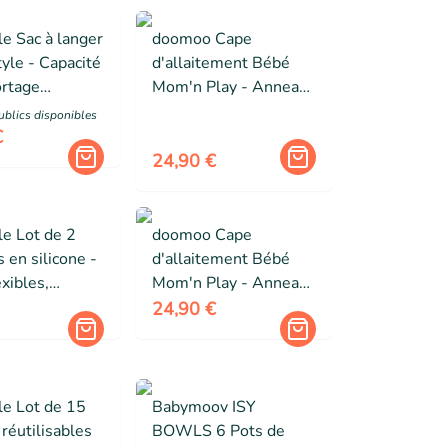
e Sac à langer
doomoo Cape
yle - Capacité
d'allaitement Bébé
ortage
Mom'n Play - Anneau
ière ou
en Silicone pour
ublic
s
disponibles
s
Attacher la Cape et
€
Occuper Bébé, Tetra
24,90 €
Blue
e Lot de 2
doomoo Cape
s en silicone -
d'allaitement Bébé
exibles,
Mom'n Play - Anneau
iques, Sans
en Silicone pour
24,90 €
m+
Attacher la Cape et
Occuper Bébé, Tetra
Brick
le Lot de 15
Babymoov ISY
réutilisables
BOWLS 6 Pots de