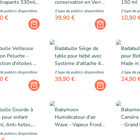
dérapants 330ml,
conservation en Verre
150 ml
ercles
Borosilicate Gradués -
de public
s
disponibles
3
type de public
s
disponibles
2
type de p
étiques + 3
6x250ml + 3x120ml
0 €
39,90 €
10,90 
ères souples 1er
 compatibles
o-ondes
bulle Veilleuse
Badabulle Siège de
Badabul
on Peluche -
table pour bébé avec
pour Bé
ction d'étoiles &
Système d'attache 4
Made in
euses
bras, Pliage Ultra
conteni
de public
s
disponibles
2
type de public
s
disponibles
2
type de p
Compact, De 6 à 36
un faute
0 €
39,90 €
24,90 
mois
Dès la n
mois
bulle Gourde à
Babymoov
Babymo
e pour enfant
Humidicateur d'air
Caméra
, Anti-fuites,
Wave - Vapeur Froide
- Grand
+
- Longue Autonomie
720P - 
de public
s
disponibles
Jusqu'à 26h (4L) -
Caméra 