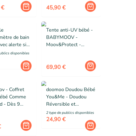
Mode VOX
 €
45,90 €
le
Tente anti-UV bébé -
ètre de bain
BABYMOOV -
avec alerte si
Moov&Protect -
 chaude ou
Protection UPF50+ -
ublic
s
disponibles
ide
Rafraîchissante &
ventilée -
69,90 €
Moustiquaire fine
v - Coffret
doomoo Doudou Bébé
Bébé Comme
You&Me - Doudou
d - Dès 9
Réversible et
Développé
Réconfortant - Fourni
2
type de public
s
disponibles
othérapeute -
avec 2 Corps pour
24,90 €
- Little Roar
Transporter l'Odeur du
€
Parent, Rose