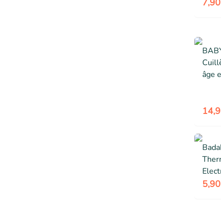
netto
7,90
Dès 
BABY
Cuill
âge e
ergo
passe
vaiss
14,9
multi
Bada
Ther
Elec
flexi
5,90