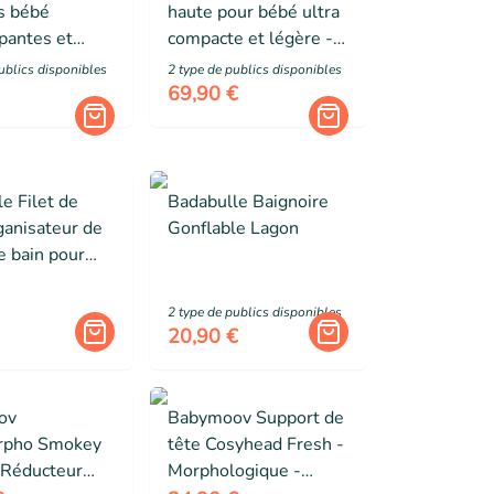
s bébé
haute pour bébé ultra
pantes et
compacte et légère -
les,
Dossier et tablette
ublic
s
disponibles
2
type de public
s
disponibles
bles micro-
ajustables, Dès 6 mois
69,90 €
 12m+
e Filet de
Badabulle Baignoire
ganisateur de
Gonflable Lagon
e bain pour
c 2 larges
es
2
type de public
s
disponibles
20,90 €
ov
Babymoov Support de
rpho Smokey
tête Cosyhead Fresh -
 Réducteur
Morphologique -