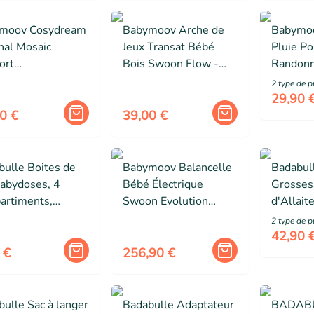
moov Cosydream
Babymoov Arche de
Babymoo
nal Mosaic
Jeux Transat Bébé
Pluie P
ort
Bois Swoon Flow -
Randon
hologique,
Dès la Naissance -
Hike - C
2
type de p
cteur Nouveau-
Bois FSC
intégral
29,90 
 - 3 mois
0 €
39,00 €
bulle Boites de
Babymoov Balancelle
Badabul
Babydoses, 4
Bébé Électrique
Grosses
artiments,
Swoon Evolution
d'Allait
lables, 100%
Mocca, Application
Certifié
2
type de p
étiques
mobile, Streaming,
Conforta
42,90 
Enregistrement &
en Euro
 €
256,90 €
Berceuses
personnalisés
ulle Sac à langer
Badabulle Adaptateur
BADABU