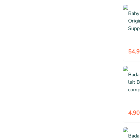
Baby
Origi
Supp
Morp
Rédu
Né 0
54,9
Bada
lait 
comp
Empi
Herm
4,90
Badab