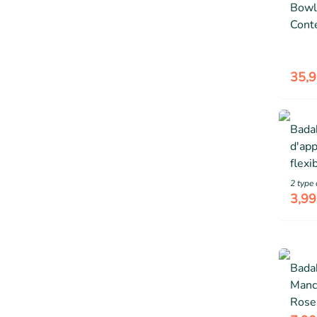
Bowl
Cont
Plan 
Atta
inclu
35,9
Bada
d'ap
flexi
Cuill
2
type 
ergo
3,99
Bada
Manc
Rose 