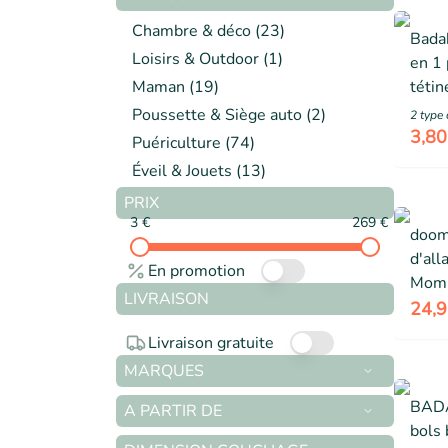
Chambre & déco
(
23
)
Bada
Loisirs & Outdoor
(
1
)
en 1 
Maman
(
19
)
tétin
Poussette & Siège auto
(
2
)
2
type 
3,80
Puériculture
(
74
)
Éveil & Jouets
(
13
)
PRIX
3 €
269 €
doom
d'al
En promotion
Mom'
LIVRAISON
en Si
24,9
Attac
Livraison gratuite
Occu
MARQUES
Pink
BADA
A PARTIR DE
bols