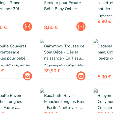
ing - Grande
Secteur pour Ecoute
assiette
enance 20L -
Bébé Baby Online
antidéra
à langer et
incassab
2
type de p
ches-poussette
compati
9,90 €
s, Gris
ondes,
0 €
8,50 €
bulle Couverts
Babymoov Trousse de
Badabull
prentissage
Soin Bébé - Dès la
bain, Or
bles pour bébé,
naissance - En Tissu
jouets d
ère et Fourchette
Recyclé Certifié GRS
bébé ave
de public
s
disponibles
2
type de public
s
disponibles
nomiques, 6m+
-10 Accessoires,
ventous
 €
39,90 €
Matcha
5,90 €
bulle Bavoir
Badabulle Bavoir
Babymo
hes longues
Manches longues Bleu
Cosymo
- Facile à
- Facile à nettoyer -
Coussin