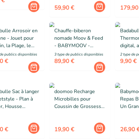
 €
Minuterie - Arrêt Auto
360° - 
59,90 €
179,90
- Veilleuse
ulle Arrosoir en
Chauffe-biberon
Badabul
one - Jouet pour
nomade Moov & Feed
Thermom
in, la Plage, le
- BABYMOOV -
digital, 
 Air
340ml - minéral beige
eau trop
de public
s
disponibles
3
type de public
s
disponibles
2
type de p
- Réglage
trop fro
0 €
89,90 €
9,90 €
température -
Maintien chaud
ulle Sac à langer
doomoo Recharge
Babymoo
tstyle - Plan à
Microbilles pour
Repas 
er, Housse
Coussin de Grossesse
Un Gran
erme, Pochette,
- Fines & Silencieuses
Mois - 
ches-poussette
- Capacité 10 L -
avec Erg
s, Bleu
Transfert avec paille
Silicone 
0 €
19,90 €
26,90 
intégrée