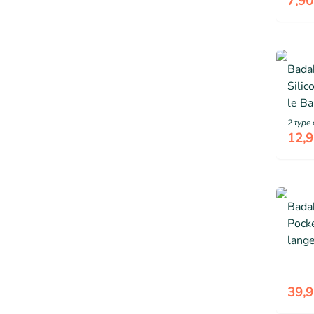
7,90
Badab
Silic
le Ba
Plein
2
type 
12,9
Badab
Pocke
lang
isoth
Atta
inclu
39,9