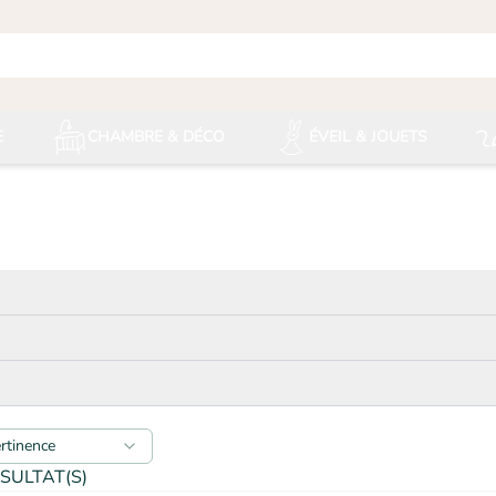
E
CHAMBRE & DÉCO
ÉVEIL & JOUETS
ertinence
SULTAT(S)