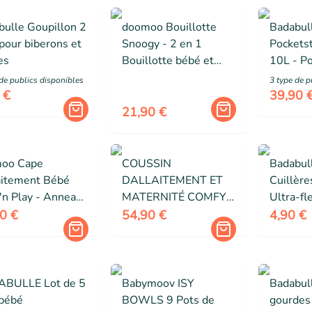
bulle Goupillon 2
doomoo Bouillotte
Badabull
pour biberons et
Snoogy - 2 en 1
Pocketst
es
Bouillotte bébé et
10L - P
Peluche - Soulage les
boudoul
de public
s
disponibles
3
type de p
coliques et facilite la
poignée
 €
39,90 
digestion, Love Pink
21,90 €
oo Cape
COUSSIN
Badabull
laitement Bébé
DALLAITEMENT ET
Cuillère
n Play - Anneau
MATERNITÉ COMFY
Ultra-fl
licone pour
BIG TETRA GRIS
Ergonom
0 €
54,90 €
4,90 €
her la Cape et
BPA, 4
per Bébé, Tetra
BULLE Lot de 5
Babymoov ISY
Badabul
 bébé
BOWLS 9 Pots de
gourdes 