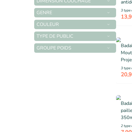
DIMENSION COUCHAGE
anti
couv
3
type 
GENRE
herm
13,9
cuill
COULEUR
âge,
TYPE DE PUBLIC
micr
Bada
GROUPE POIDS
Mout
Proje
Berc
3
type 
20,9
Bada
paill
350ml
12m
2
type 