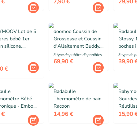
yer - Ajustable -
Ajustable - Dès la
Univers
 €
7,90 €
29,90 
la Naissance
Naissance
MOOV Lot de 5
doomoo Coussin de
Badabull
ères bébé 1er
Grossesse et Coussin
Glossy,
n silicone,
d'Allaitement Buddy,
poches i
nomiques,
Ultra Confort, Certifié
extérieu
3
type de public
s
disponibles
3
type de p
nt au lave-
Oeko-Tex, Ethnic
langer i
69,90 €
39,90 
elle, sans BPA,
Petrol
0 €
colore
bulle
Badabulle
Babymoo
momètre Bébé
Thermomètre de bain
Gourdes
tronique - Embout
Racoon
Réutilis
ble - Rapide
Bébé et 
 €
14,96 €
15,90 
150ml