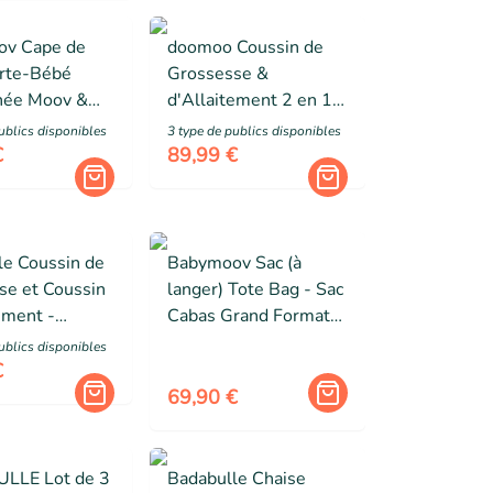
v Cape de
doomoo Coussin de
orte-Bébé
Grossesse &
née Moov &
d'Allaitement 2 en 1
ouverture
Twisty - Ultra Confort
ublic
s
disponibles
3
type de public
s
disponibles
e - 3 Fenêtres
- Microbilles Ultra-
€
89,99 €
Fines - Oeko-TEX et
Bio, Petals Latte
le Coussin de
Babymoov Sac (à
se et Coussin
langer) Tote Bag - Sac
ement -
Cabas Grand Format
 Oeko-Tex -
de 35L (40L avec
ublic
s
disponibles
ble - Fabriqué
souflet) -
€
pe, Plumes
Multiusages, Bloom
69,90 €
LLE Lot de 3
Badabulle Chaise