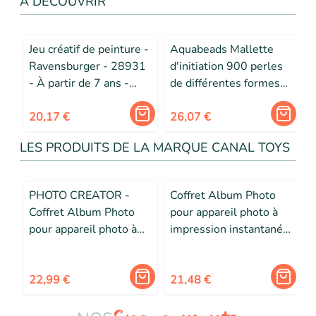
A DÉCOUVRIR
Jeu créatif de peinture -
Aquabeads Mallette
Ravensburger - 28931
d'initiation 900 perles
- À partir de 7 ans -
de différentes formes
F
Multicolore - Inclus
et couleurs, perles qui
cadre
20,17 €
collent avec de l'eau,
26,07 €
Dès 4 ans
LES PRODUITS DE LA MARQUE CANAL TOYS
PHOTO CREATOR -
Coffret Album Photo
Coffret Album Photo
pour appareil photo à
pour appareil photo à
impression instantanée
impression instantanée
- Canal Toys
- Compatible Photo
Creator - CLK 007 -
22,99 €
21,48 €
Canal Toys