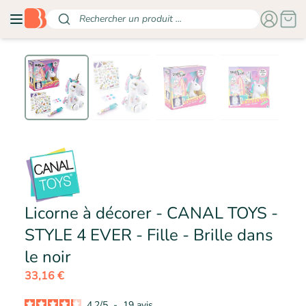
Rechercher un produit ...
Licorne à décorer - CANAL TOYS -
STYLE 4 EVER - Fille - Brille dans
- CANAL TOYS
le noir
33,16 €
4.2
/
5
-
19
avis