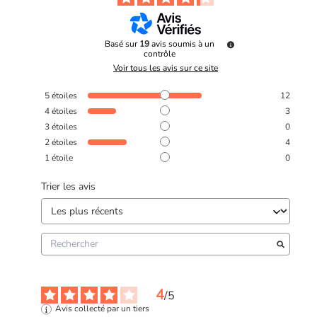
Basé sur
19
avis soumis à un
contrôle
Voir tous les avis sur ce site
5
étoiles
12
4
étoiles
3
3
étoiles
0
2
étoiles
4
1
étoile
0
Trier les avis
4
/
5
Avis collecté par un tiers