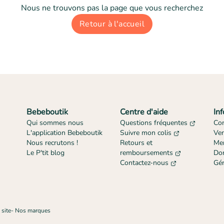
Nous ne trouvons pas la page que vous recherchez
Retour à l'accueil
Bebeboutik
Centre d'aide
In
Qui sommes nous
Questions fréquentes
Con
L'application Bebeboutik
Suivre mon colis
Ve
Nous recrutons !
Retours et
Men
Le P'tit blog
remboursements
Don
Contactez-nous
Gér
 site
-
Nos marques