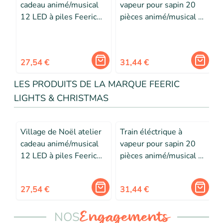
cadeau animé/musical
vapeur pour sapin 20
12 LED à piles Feeric
pièces animé/musical à
F
lights & christmas
piles Feeric lights &
christmas
4
27,54 €
31,44 €
LES PRODUITS DE LA MARQUE FEERIC
LIGHTS & CHRISTMAS
Village de Noël atelier
Train éléctrique à
cadeau animé/musical
vapeur pour sapin 20
N
12 LED à piles Feeric
pièces animé/musical à
lights & christmas
piles Feeric lights &
christmas
27,54 €
31,44 €
NOS
Engagements