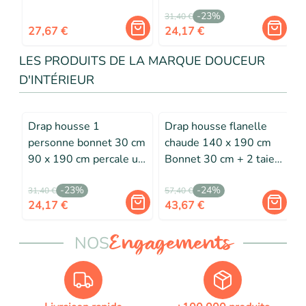
-
23
%
31,40 €
2
27,67 €
24,17 €
LES PRODUITS DE LA MARQUE DOUCEUR
D'INTÉRIEUR
Drap housse 1
Drap housse flanelle
personne bonnet 30 cm
chaude 140 x 190 cm
90 x 190 cm percale uni
Bonnet 30 cm + 2 taies
t
78 fils Kaki
63 x 63 Anthracite
T
-
23
%
-
24
%
31,40 €
57,40 €
6
24,17 €
43,67 €
NOS
Engagements