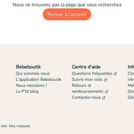
Nous ne trouvons pas la page que vous recherchez
Retour à l'accueil
Bebeboutik
Centre d'aide
In
Qui sommes nous
Questions fréquentes
Con
L'application Bebeboutik
Suivre mon colis
Ve
Nous recrutons !
Retours et
Men
Le P'tit blog
remboursements
Don
Contactez-nous
Gér
 site
-
Nos marques