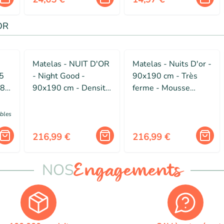
OR
Matelas - NUIT D'OR
Matelas - Nuits D'or -
35
- Night Good -
90x190 cm - Très
18
90x190 cm - Densité
ferme - Mousse
me
35 Kg/m3 - Soutien
indéformable - Haute
Très Ferme
résilience 35 kg/m3
ibles
216,99 €
216,99 €
NOS
Engagements