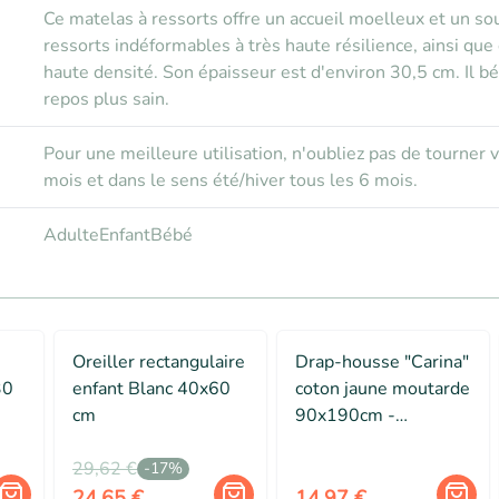
Ce matelas à ressorts offre un accueil moelleux et un sou
ressorts indéformables à très haute résilience, ainsi q
haute densité. Son épaisseur est d'environ 30,5 cm. Il bé
repos plus sain.
Pour une meilleure utilisation, n'oubliez pas de tourner 
mois et dans le sens été/hiver tous les 6 mois.
Adulte
Enfant
Bébé
Oreiller rectangulaire
Drap-housse "Carina"
30
enfant Blanc 40x60
coton jaune moutarde
cm
90x190cm -
Atmosphera Créateur
29,62 €
d'intérieur
-
17
%
24,65 €
14,97 €