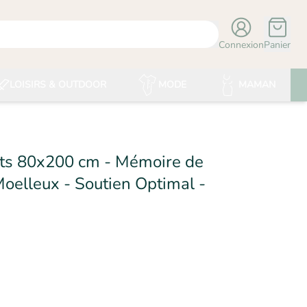
Connexion
Panier
LOISIRS & OUTDOOR
MODE
MAMAN
rts 80x200 cm - Mémoire de
oelleux - Soutien Optimal -
UITS D'OR