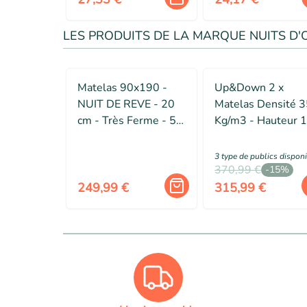
LES PRODUITS DE LA MARQUE NUITS D'
Matelas 90x190 -
Up&Down 2 x
NUIT DE REVE - 20
Matelas Densité 
cm - Très Ferme - 5
Kg/m3 - Hauteur 
Zones de Confort -
Cm - Soutien Fer
Mousse à Mémoire
(80x200)
3
type de public
s
dispon
de Forme
370,99 €
-
15
%
249,99 €
315,99 €