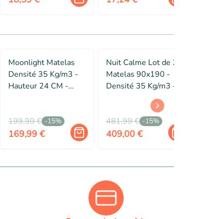
Moonlight Matelas
Nuit Calme Lot de 2
Mat
Densité 35 Kg/m3 -
Matelas 90x190 -
- 9
Hauteur 24 CM -
Densité 35 Kg/m3 -
35 
Soutien Ferme
Hauteur 21 CM -
21 
Orthopédique
Soutien Ferme -
Fer
(80x190)
199,99 €
(2_x_90_x_190_cm)
481,99 €
245
-
15
%
-
15
%
169,99 €
409,00 €
209