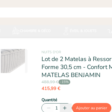
E
CHAMBRE & DÉCO
ÉVEIL & JOUETS
NUITS D'OR
Lot de 2 Matelas à Resso
Forme 30,5 cm - Confort M
- N
MATELAS BENJAMIN
488,99 €
-
15
%
415,99 €
Quantité
1
Ajouter au panier