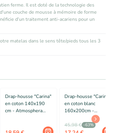
tien ferme. Il est doté de la technologie des
ue d'une couche de mousse à mémoire de forme
néficie d'un traitement anti-acariens pour un
votre matelas dans le sens tête/pieds tous les 3
Drap-housse "Carina"
Drap-housse "Carina"
Dra
en coton 140x190
en coton blanc
coto
cm - Atmosphera
160x200cm -
160
Créateur d'intérieur
Atmosphera Créateur
Atm
d'intérieur
45,98 €
d'in
-
63
%
18,59 €
17,24 €
18,