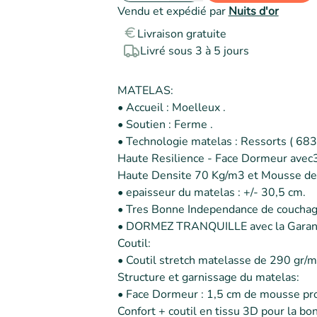
Vendu et expédié par
Nuits d'or
Livraison gratuite
Livré sous 3 à 5 jours
MATELAS:

• Accueil : Moelleux .

• Soutien : Ferme .

• Technologie matelas : Ressorts ( 68
Haute Resilience - Face Dormeur avec
Haute Densite 70 Kg/m3 et Mousse de 
• epaisseur du matelas : +/- 30,5 cm.

• Tres Bonne Independance de couchage
• DORMEZ TRANQUILLE avec la Garanti
Coutil:

• Coutil stretch matelasse de 290 gr/m2
Structure et garnissage du matelas:

• Face Dormeur : 1,5 cm de mousse prof
Confort + coutil en tissu 3D pour la b