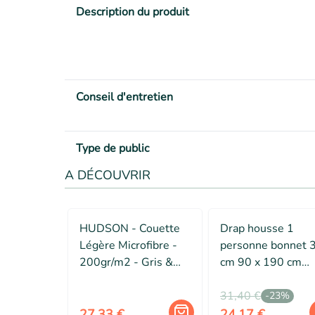
Description du produit
Conseil d'entretien
Type de public
A DÉCOUVRIR
HUDSON - Couette
Drap housse 1
Légère Microfibre -
personne bonnet 
200gr/m2 - Gris &
cm 90 x 190 cm
Rouge - 140 x 200
percale uni 78 fils
cm
Kaki
31,40 €
-
23
%
27,33 €
24,17 €