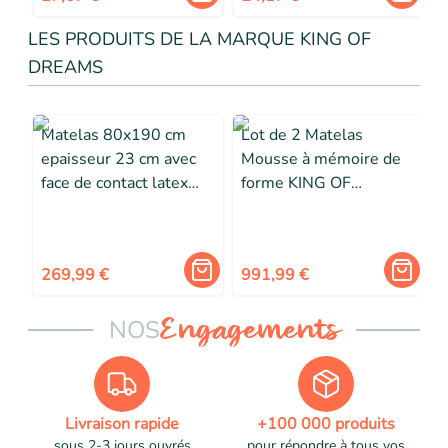
LES PRODUITS DE LA MARQUE KING OF
DREAMS
Matelas 80x190 cm
Lot de 2 Matelas
epaisseur 23 cm avec
Mousse à mémoire de
face de contact latex
forme KING OF
densit 80 Kg-m3 -
DREAMS - 90x200 cm
Tissu 100 Coton -
- Ferme - Oreiller
Compatible Sommiers
Mémoire Offert
A
269,99 €
991,99 €
Articuls - Sout
NOS
Engagements
Livraison rapide
+100 000 produits
sous 2-3 jours ouvrés
pour répondre à tous vos