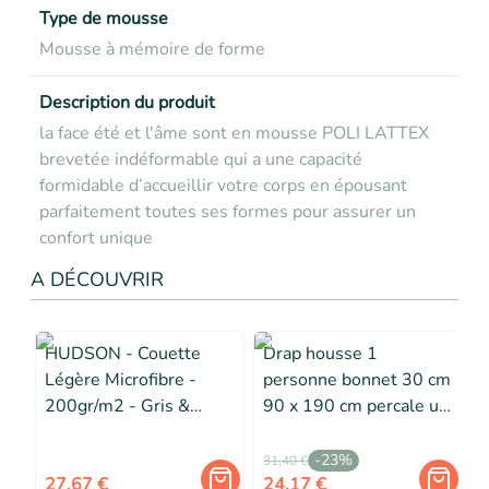
Type de mousse
Mousse à mémoire de forme
Description du produit
la face été et l'âme sont en mousse POLI LATTEX
brevetée indéformable qui a une capacité
formidable d’accueillir votre corps en épousant
parfaitement toutes ses formes pour assurer un
confort unique
A DÉCOUVRIR
HUDSON - Couette
Drap housse 1
Légère Microfibre -
personne bonnet 30 cm
200gr/m2 - Gris &
90 x 190 cm percale uni
Rouge - 140 x 200 cm
78 fils Kaki
-
23
%
31,40 €
2
27,67 €
24,17 €