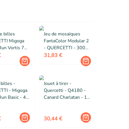
e billes
Jeu de mosaïques
TTI Migoga
FantaColor Modular 2
Run Vortis 75
- QUERCETTI - 300
 Piste pour
boutons - Mixte - 4
€
31,83 €
e 5 ans et
ans et plus
 billes -
Jouet à tirer -
TI - Migoga
Quercetti - Q4180 -
Run Basic - 45
Canard Charlatan - 12
 Garçon - A
mois et plus - Jaune -
e 4 ans
Plastique
€
30,44 €