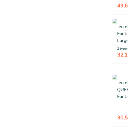
49,6
Jeu 
Fant
Large
QUER
2
type 
A par
32,1
Jeu d
QUER
Fanta
Large
Enfan
- Int
30,5