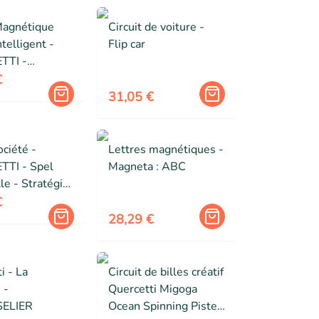
Magnétique
Circuit de voiture -
telligent -
Flip car
TTI -
- 12 pièces -
€
Intérieur - 3
31,05 €
ociété -
Lettres magnétiques -
TI - Spel
Magneta : ABC
le - Stratégie
ion - 2
€
28,29 €
i - La
Circuit de billes créatif
 -
Quercetti Migoga
ELIER
Ocean Spinning Piste