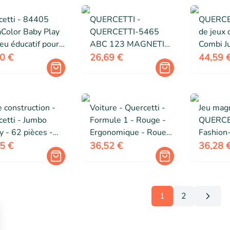
cetti - 84405
QUERCETTI -
QUERCET
aColor Baby Play
QUERCETTI-5465
de jeux
Jeu éducatif pour
ABC 123 MAGNETIC,
Combi J
remier âge
MULTICOLORE, 106
0 €
26,69 €
44,59 
e construction -
Voiture - Quercetti -
Jeu mag
etti - Jumbo
Formule 1 - Rouge -
QUERCE
 - 62 pièces -
Ergonomique - Roues
Fashion
colore - À
en mousse EVA
Multicol
5 €
36,52 €
36,28 
er soi-même
1
2