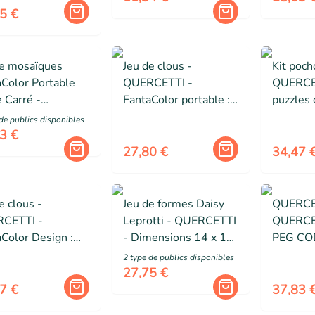
5 €
de mosaïques
Jeu de clous -
Kit poch
aColor Portable
QUERCETTI -
QUERCET
 Carré -
FantaColor portable :
puzzles 
CETTI - Mixte -
Large 270 clous -
4 pochoi
de public
s
disponibles
tir de 4 ans
Enfant - Coloris variés
1 album 
3 €
- ø 1 cm - 4 ans
27,80 €
34,47 
e clous -
Jeu de formes Daisy
QUERCE
CETTI -
Leprotti - QUERCETTI
QUERCE
Color Design :
- Dimensions 14 x 16
PEG CO
 100 clous -
x 9 cm - Multicolore -
SOCIET
2
type de public
s
disponibles
t - Coloris variés
Mixte
APPREN
27,75 €
érieur
CODAG
7 €
37,83 