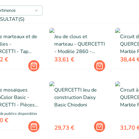
ertinence
SULTAT(S)
e marteaux et de
Jeu de clous et
Circuit d
lles -
marteau - QUERCETTI
QUERCE
CETTI - Tap
- Modèle 2860 -
Marble 
iture - Matériaux
Thème animal - 48
pièces -
2 €
33,61 €
38,44 
ants - 3 ans -
pièces - 3 ans et plus
enfant d
e
plus
de mosaïques
QUERCETTI Jeu de
Circuit à
Color Basic -
construction Daisy
QUERCET
CETTI - Pièces
Basic Chiodoni
Marble 
5 mm - Mixte
pièces -
de public
s
disponibles
partir d
0 €
29,73 €
31,70 