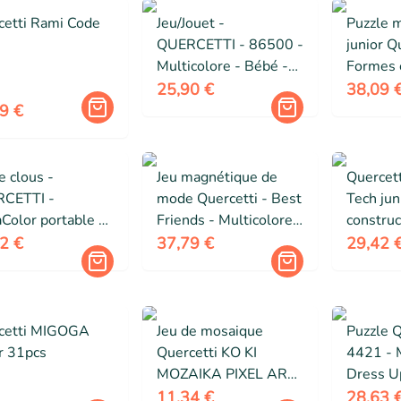
cetti Rami Code
Jeu/Jouet -
Puzzle 
QUERCETTI - 86500 -
junior Q
Multicolore - Bébé -
Formes e
Mixte
Paysage 
25,90 €
38,09 
12 pièc
9 €
e clous -
Jeu magnétique de
Quercett
CETTI -
mode Quercetti - Best
Tech jun
Color portable -
Friends - Multicolore -
construc
ions - 1 grille -
Enfant Mixte
2 €
37,79 €
29,42 
ret de modèles
cetti MIGOGA
Jeu de mosaique
Puzzle Q
r 31pcs
Quercetti KO KI
4421 - 
MOZAIKA PIXEL ART
Dress U
400 SZT - ZIELONY
11,34 €
28,63 