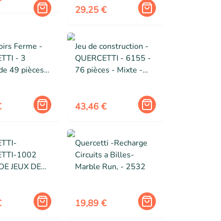
29,25 €
oirs Ferme -
Jeu de construction -
TI - 3
QUERCETTI - 6155 -
de 49 pièces -
76 pièces - Mixte -
rs, 12 feutres,
Jaune
et 1 valisette
€
43,46 €
TTI-
Quercetti -Recharge
TTI-1002
Circuits a Billes-
DE JEUX DE
Marble Run, - 2532
E
DRE LE
E,
€
19,89 €