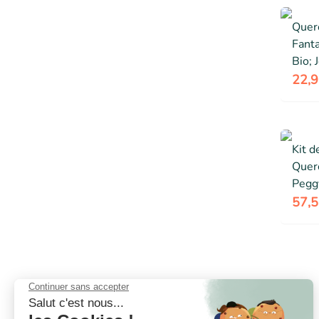
Quer
Fant
Bio; 
Le P
22,9
Kit d
Querc
Peggy
Multi
57,5
mont