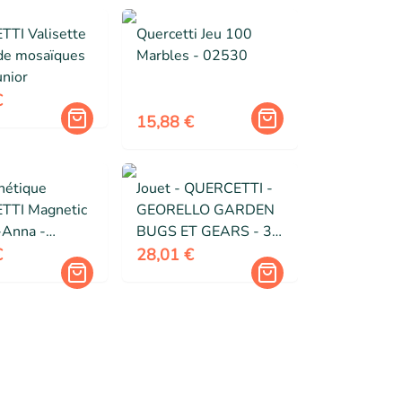
TI Valisette
Quercetti Jeu 100
 de mosaïques
Marbles - 02530
unior
€
15,88 €
nétique
Jouet - QUERCETTI -
TTI Magnetic
GEORELLO GARDEN
-Anna -
BUGS ET GEARS - 30
ore
pièces - Multicolore -
€
28,01 €
Enfant