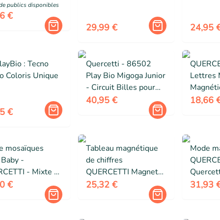
de public
s
disponibles
6 €
29,99 €
24,95 
layBio : Tecno
Quercetti - 86502
QUERCE
o Coloris Unique
Play Bio Migoga Junior
Lettres
- Circuit Billes pour
Magnéti
Bébé
40,95 €
18,66 
5 €
de mosaïques
Tableau magnétique
Mode ma
 Baby -
de chiffres
QUERCET
CETTI - Mixte -
QUERCETTI Magneta
Quercett
tir de 18 mois -
123 pour enfants de 4
À partir
0 €
25,32 €
31,93 
nsions 34 x 29 x
ans et plus
Mixte