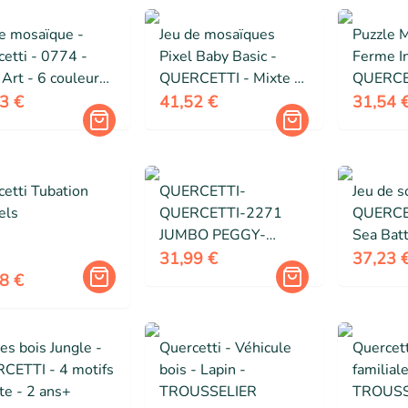
de mosaïque -
Jeu de mosaïques
Puzzle 
etti - 0774 -
Pixel Baby Basic -
Ferme In
 Art - 6 couleurs
QUERCETTI - Mixte -
QUERCE
artir de 5 ans
Dimensions 36 x 28 x
Animaux 
3 €
41,52 €
31,54 
5 cm
Enfant - 
ans
etti Tubation
QUERCETTI-
Jeu de s
els
QUERCETTI-2271
QUERCET
JUMBO PEGGY-
Sea Batt
JOUETS D'ACTIVITÉ
- Déduct
31,99 €
37,23 
ET DE DÉVELOPPE
joueurs
8 €
es bois Jungle -
Quercetti - Véhicule
Quercett
CETTI - 4 motifs
bois - Lapin -
familiale
te - 2 ans+
TROUSSELIER
TROUSS