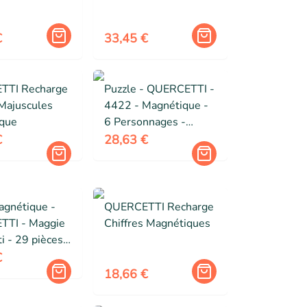
pour enfants - 6566
€
33,45 €
TTI Recharge
Puzzle - QUERCETTI -
 Majuscules
4422 - Magnétique -
que
6 Personnages -
Thème Contes
€
28,63 €
gnétique -
QUERCETTI Recharge
TI - Maggie
Chiffres Magnétiques
i - 29 pièces -
 de 3 ans -
€
18,66 €