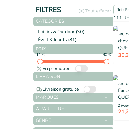
FILTRES
Tri : P
Tout effacer
111 RÉ
CATÉGORIES
Loisirs & Outdoor
(
30
)
Jeu d
Éveil & Jouets
(
81
)
chevi
QUER
PRIX
Nourr
11 €
80 €
30,3
innov
En promotion
Mixt
LIVRAISON
Jeu 
Livraison gratuite
Fanta
MARQUES
QUER
de 1
2
type 
A PARTIR DE
21,2
GENRE