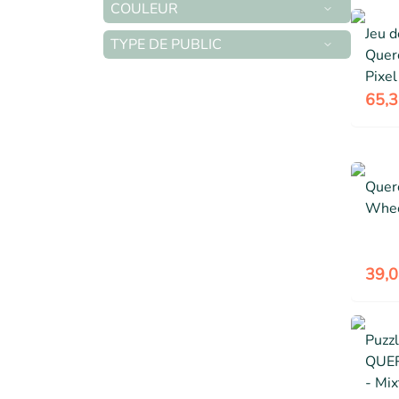
COULEUR
Jeu 
TYPE DE PUBLIC
Querc
Pixel
- À p
65,3
Querc
Whe
39,0
Puzzl
QUER
- Mix