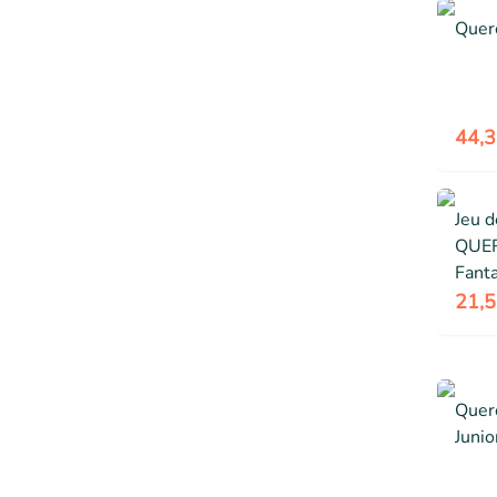
Quer
44,3
Jeu d
QUER
Fanta
150 p
21,5
1 liv
Quer
Junio