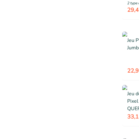
2
type 
29,4
Jeu P
Jumb
22,9
Jeu 
Pixel
QUER
A par
33,1
Dime
8 cm