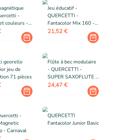
magnétique
Jeu éducatif -
uercetti -
QUERCETTI -
t couleurs -
Fantacolor Mix 160 -
et nature -
Valisette compacte -
€
21,52 €
es
A partir de 3 ans
i georello
Flûte à bec modulaire
ior jeu de
- QUERCETTI -
tion 71 pièces
SUPER SAXOFLUTE -
Enfant - Intérieur - 2
€
24,47 €
piles AA
uercetti -
QUERCETTI
Magnetic
Fantacolor Junior Basic
p - Carnaval
€