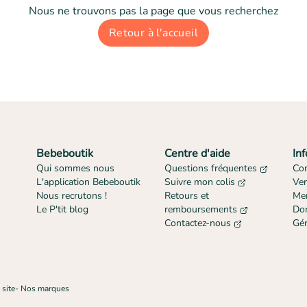
Nous ne trouvons pas la page que vous recherchez
Retour à l'accueil
Bebeboutik
Centre d'aide
In
Qui sommes nous
Questions fréquentes
Con
L'application Bebeboutik
Suivre mon colis
Ve
Nous recrutons !
Retours et
Men
Le P'tit blog
remboursements
Don
Contactez-nous
Gér
 site
-
Nos marques