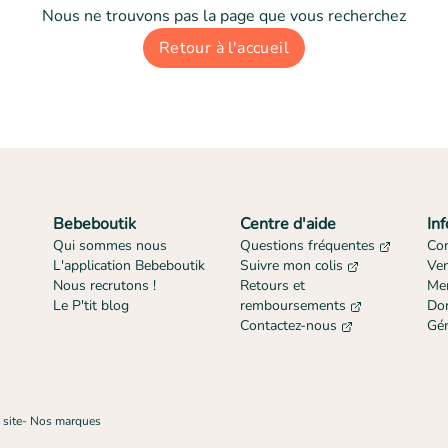
Nous ne trouvons pas la page que vous recherchez
Retour à l'accueil
Bebeboutik
Centre d'aide
In
Qui sommes nous
Questions fréquentes
Con
L'application Bebeboutik
Suivre mon colis
Ve
Nous recrutons !
Retours et
Men
Le P'tit blog
remboursements
Don
Contactez-nous
Gér
 site
-
Nos marques