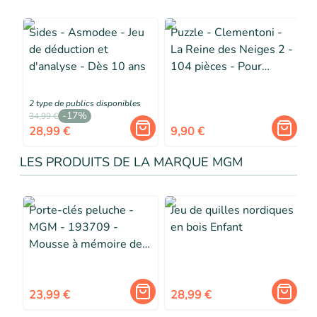
Sides - Asmodee - Jeu
Puzzle - Clementoni -
de déduction et
La Reine des Neiges 2 -
t
d'analyse - Dès 10 ans
104 pièces - Pour
enfants de 6 ans et plus
2
type de public
s
disponibles
-
17
%
34,99 €
28,99 €
9,90 €
LES PRODUITS DE LA MARQUE MGM
Porte-clés peluche -
Jeu de quilles nordiques
MGM - 193709 -
en bois Enfant
Mousse à mémoire de
forme - Diam. 7 cm -
Attache silicone
23,99 €
28,99 €