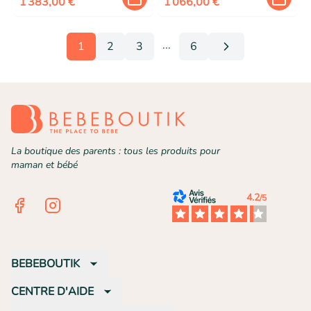
| Dos Apaisé | Edition
1 383,00 €
| Dos Apaisé | Edition
1 066,00 €
2025
2025
...
1
2
3
6
More pages
La boutique des parents : tous les produits pour
maman et bébé
4.2
/5
Facebook
Instagram
BEBEBOUTIK
CENTRE D'AIDE