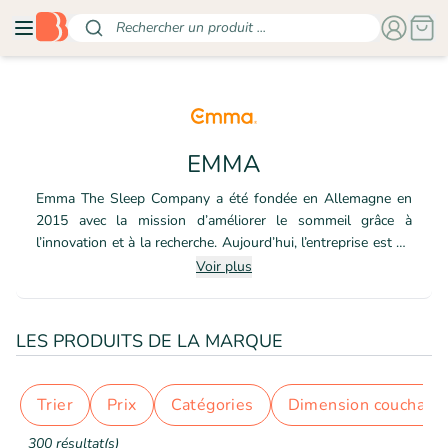
Rechercher un produit ...
EMMA
Emma The Sleep Company a été fondée en Allemagne en
2015 avec la mission d’améliorer le sommeil grâce à
l’innovation et à la recherche. Aujourd’hui, l’entreprise est un
leader mondial de la technologie du sommeil et propose des
Voir plus
produits primés dans plus de 20 pays. Nous sommes
convaincus qu’une bonne vie prend racine dans un bon
sommeil. C’est pourquoi nous travaillons sans relâche afin
LES PRODUITS DE LA MARQUE
de concevoir les meilleurs atouts pour une bonne nuit.
Trier
prix
catégories
dimension couchage
300 résultat(s)