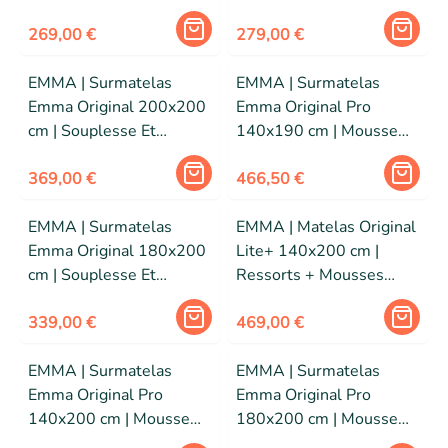
Adaptabilité | Confort
Adaptabilité | Confort
Personnalisable | Housse
269,00 €
Personnalisable | Housse
279,00 €
Lavable
Lavable
EMMA | Surmatelas
EMMA | Surmatelas
Emma Original 200x200
Emma Original Pro
cm | Souplesse Et
140x190 cm | Mousse
Adaptabilité | Confort
Thermorégulante |
Personnalisable | Housse
369,00 €
Housse Lavable
466,50 €
Lavable
EMMA | Surmatelas
EMMA | Matelas Original
Emma Original 180x200
Lite+ 140x200 cm |
cm | Souplesse Et
Ressorts + Mousses
Adaptabilité | Confort
respirantes| 5 couches
Personnalisable | Housse
339,00 €
22cm | Edition 2026
469,00 €
Lavable
EMMA | Surmatelas
EMMA | Surmatelas
Emma Original Pro
Emma Original Pro
140x200 cm | Mousse
180x200 cm | Mousse
Thermorégulante |
Thermorégulante |