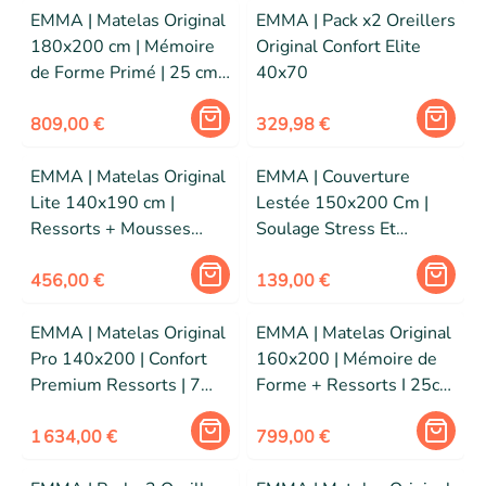
EMMA | Matelas Original
EMMA | Pack x2 Oreillers
180x200 cm | Mémoire
Original Confort Elite
de Forme Primé | 25 cm |
40x70
Souplesse et Soutien -
Durable
809,00 €
329,98 €
EMMA | Matelas Original
EMMA | Couverture
Lite 140x190 cm |
Lestée 150x200 Cm |
Ressorts + Mousses
Soulage Stress Et
respirantes | 5 couches |
Anxiété | Sensation de
Edition 2026
456,00 €
Reconfort | Aide À
139,00 €
L'Endormissement
EMMA | Matelas Original
EMMA | Matelas Original
Pro 140x200 | Confort
160x200 | Mémoire de
Premium Ressorts | 7
Forme + Ressorts I 25cm
Zones | 27cm | Edition
| Edition 2026
2026
1 634,00 €
799,00 €