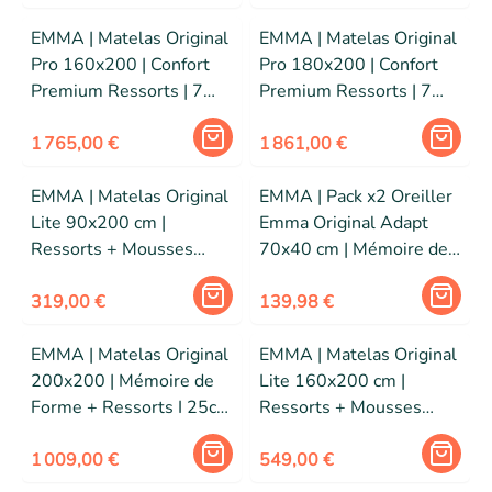
EMMA | Matelas Original
EMMA | Matelas Original
Pro 160x200 | Confort
Pro 180x200 | Confort
Premium Ressorts | 7
Premium Ressorts | 7
Zones | 27cm | Edition
Zones | 27cm | Edition
2026
1 765,00 €
2026
1 861,00 €
EMMA | Matelas Original
EMMA | Pack x2 Oreiller
Lite 90x200 cm |
Emma Original Adapt
Ressorts + Mousses
70x40 cm | Mémoire de
respirantes | 5 couches |
Forme| Thermoactif et
Edition 2026
319,00 €
Respirant | Confort
139,98 €
Personnalisable
EMMA | Matelas Original
EMMA | Matelas Original
200x200 | Mémoire de
Lite 160x200 cm |
Forme + Ressorts I 25cm
Ressorts + Mousses
| Edition 2026
respirantes | 5 couches |
1 009,00 €
Edition 2026
549,00 €