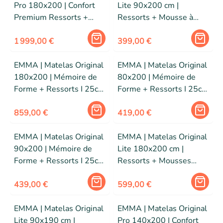
Pro 180x200 | Confort
Lite 90x200 cm |
Premium Ressorts +
Ressorts + Mousse à
Mémoire de Forme | 7
Mémoire de Forme |
Zones | Edition 2025
1 999,00 €
Confort Optimal | Edition
399,00 €
2025
EMMA | Matelas Original
EMMA | Matelas Original
180x200 | Mémoire de
80x200 | Mémoire de
Forme + Ressorts I 25cm
Forme + Ressorts I 25cm
| Edition 2026
| Edition 2026
859,00 €
419,00 €
EMMA | Matelas Original
EMMA | Matelas Original
90x200 | Mémoire de
Lite 180x200 cm |
Forme + Ressorts I 25cm
Ressorts + Mousses
| Edition 2026
respirantes | 5 couches |
439,00 €
Edition 2026
599,00 €
EMMA | Matelas Original
EMMA | Matelas Original
Lite 90x190 cm |
Pro 140x200 | Confort