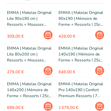
EMMA | Matelas Original
EMMA | Matelas Original
Lite 90x190 cm |
90x190 | Mémoire de
Ressorts + Mousses
Forme + Ressorts I 25cm
respirantes | 5 couches |
| Edition 2026
Edition 2026
309,00 €
429,00 €
EMMA | Matelas Original
EMMA | Matelas Original
Lite 80x200 cm |
140x190 | Mémoire de
Ressorts + Mousses
Forme + Ressorts I 25cm
respirantes | 5 couches |
| Edition 2026
Edition 2026
279,00 €
649,00 €
EMMA | Matelas Original
EMMA | Matelas Original
140x200 | Mémoire de
Pro 140x190 | Confort
Forme + Ressorts I 25cm
Premium Ressorts | 7
| Edition 2026
Zones | 27cm | Edition
699,00 €
2026
1 579,00 €