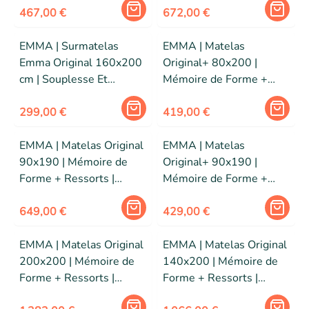
Housse Lavable
467,00 €
Housse Lavable
672,00 €
EMMA | Surmatelas
EMMA | Matelas
Emma Original 160x200
Original+ 80x200 |
cm | Souplesse Et
Mémoire de Forme +
Adaptabilité | Confort
Ressorts | Housse Plus
Personnalisable | Housse
299,00 €
Respirante | Edition
419,00 €
Lavable
2026
EMMA | Matelas Original
EMMA | Matelas
90x190 | Mémoire de
Original+ 90x190 |
Forme + Ressorts |
Mémoire de Forme +
MEILLEUR CHOIX Emma
Ressorts | Housse Plus
| Dos Apaisé | Edition
649,00 €
Respirante | Edition
429,00 €
2025
2026
EMMA | Matelas Original
EMMA | Matelas Original
200x200 | Mémoire de
140x200 | Mémoire de
Forme + Ressorts |
Forme + Ressorts |
MEILLEUR CHOIX Emma
MEILLEUR CHOIX Emma