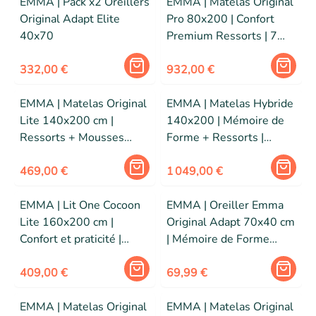
EMMA | Pack x2 Oreillers
EMMA | Matelas Original
Original Adapt Elite
Pro 80x200 | Confort
40x70
Premium Ressorts | 7
Zones | 27cm | Edition
332,00 €
2026
932,00 €
EMMA | Matelas Original
EMMA | Matelas Hybride
Lite 140x200 cm |
140x200 | Mémoire de
Ressorts + Mousses
Forme + Ressorts |
respirantes | 5 couches |
MEILLEUR CHOIX Emma
Edition 2026
469,00 €
| Dos Apaisé | Soutien Et
1 049,00 €
Respirabilité | 25 cm
EMMA | Lit One Cocoon
EMMA | Oreiller Emma
Lite 160x200 cm |
Original Adapt 70x40 cm
Confort et praticité |
| Mémoire de Forme
Design et Confort | Facile
Ergonomique |
à assembler
409,00 €
Thermoactif et Respirant
69,99 €
EMMA | Matelas Original
EMMA | Matelas Original