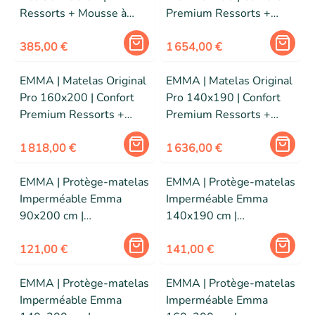
Ressorts + Mousse à
Premium Ressorts +
Mémoire de Forme |
Mémoire de Forme | 7
Confort Optimal | Edition
385,00 €
Zones | Edition 2025
1 654,00 €
2025
EMMA | Matelas Original
EMMA | Matelas Original
Pro 160x200 | Confort
Pro 140x190 | Confort
Premium Ressorts +
Premium Ressorts +
Mémoire de Forme | 7
Mémoire de Forme | 7
Zones | Edition 2025
1 818,00 €
Zones | Edition 2025
1 636,00 €
EMMA | Protège-matelas
EMMA | Protège-matelas
Imperméable Emma
Imperméable Emma
90x200 cm |
140x190 cm |
Imperméable et
Imperméable et
Respirant | Doux et
121,00 €
Respirant | Doux et
141,00 €
Confortable
Confortable
EMMA | Protège-matelas
EMMA | Protège-matelas
Imperméable Emma
Imperméable Emma