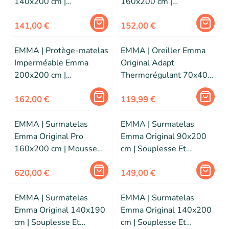
140x200 cm |
160x200 cm |
Imperméable et
Imperméable et
Respirant | Doux et
141,00 €
Respirant | Doux et
152,00 €
Confortable
Confortable
EMMA | Protège-matelas
EMMA | Oreiller Emma
Imperméable Emma
Original Adapt
200x200 cm |
Thermorégulant 70x40 |
Imperméable et
Mousse Visco-
Respirant | Doux et
162,00 €
Adaptative Ergonomique
119,99 €
Confortable
| Doux et Respirant
EMMA | Surmatelas
EMMA | Surmatelas
Emma Original Pro
Emma Original 90x200
160x200 cm | Mousse
cm | Souplesse Et
Thermorégulante |
Adaptabilité | Confort
Housse Lavable
620,00 €
Personnalisable | Housse
149,00 €
Lavable
EMMA | Surmatelas
EMMA | Surmatelas
Emma Original 140x190
Emma Original 140x200
cm | Souplesse Et
cm | Souplesse Et